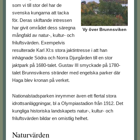
som vi till stor del har de
svenska kungarna att tacka
för. Deras skiftande intressen
har givit området dess säregna
Vy över Brunnsviken
mångfald av natur-, kultur- och
friluftsvärden. Exempelvis
resulterade Karl XI:s stora jaktintresse i att han
inhägnade Södra och Norra Djurgården till en stor
jaktpark på 1680-talet. Gustav III smyckade på 1780-
talet Brunnsvikens stränder med engelska parker där
Haga blev kronan på verket.
Nationalstadsparken inrymmer även ett flertal stora
idrottsanläggningar, bl a Olympiastadion från 1912. Det
kungliga historiska landskapets natur-, kultur- och
friluftsvärden bildar en omistlig helhet.
Naturvärden