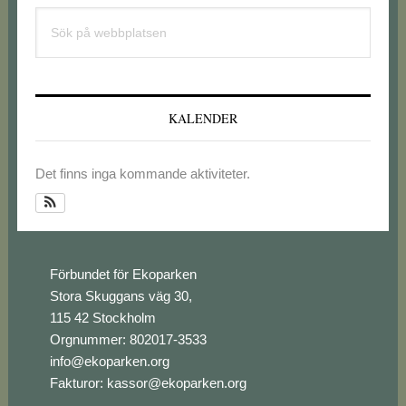
Primärt
Sök
sidofält
på
webbplatsen
KALENDER
Det finns inga kommande aktiviteter.
Footer
Förbundet för Ekoparken
Stora Skuggans väg 30,
115 42 Stockholm
Orgnummer: 802017-3533
info@ekoparken.org
Fakturor:
kassor@ekoparken.org