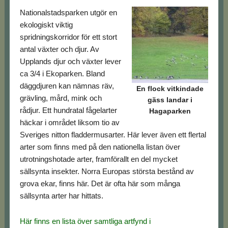
Nationalstadsparken utgör en
ekologiskt viktig
spridningskorridor för ett stort
antal växter och djur. Av
Upplands djur och växter lever
ca 3/4 i Ekoparken. Bland
däggdjuren kan nämnas räv,
En flock vitkindade
grävling, mård, mink och
gäss landar i
rådjur. Ett hundratal fågelarter
Hagaparken
häckar i området liksom tio av
Sveriges nitton fladdermusarter. Här lever även ett flertal
arter som finns med på den nationella listan över
utrotningshotade arter, framförallt en del mycket
sällsynta insekter. Norra Europas största bestånd av
grova ekar, finns här. Det är ofta här som många
sällsynta arter har hittats.
Här finns en lista över samtliga artfynd i