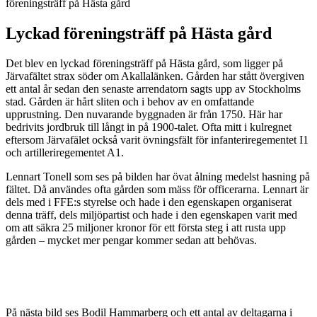
föreningsträff på Hästa gård
Lyckad föreningsträff på Hästa gård
Det blev en lyckad föreningsträff på Hästa gård, som ligger på
Järvafältet strax söder om Akallalänken. Gården har stått övergiven
ett antal år sedan den senaste arrendatorn sagts upp av Stockholms
stad. Gården är hårt sliten och i behov av en omfattande
upprustning. Den nuvarande byggnaden är från 1750. Här har
bedrivits jordbruk till långt in på 1900-talet. Ofta mitt i kulregnet
eftersom Järvafälet också varit övningsfält för infanteriregementet I1
och artilleriregementet A1.
Lennart Tonell som ses på bilden har övat ålning medelst hasning på
fältet. Då användes ofta gården som mäss för officerarna. Lennart är
dels med i FFE:s styrelse och hade i den egenskapen organiserat
denna träff, dels miljöpartist och hade i den egenskapen varit med
om att säkra 25 miljoner kronor för ett första steg i att rusta upp
gården – mycket mer pengar kommer sedan att behövas.
På nästa bild ses Bodil Hammarberg och ett antal av deltagarna i