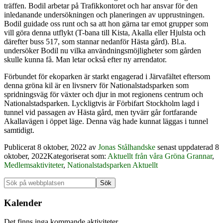
träffen. Bodil arbetar på Trafikkontoret och har ansvar för den
inledanande undersökningen och planeringen av upprustningen.
Bodil guidade oss runt och sa att hon gärna tar emot grupper som
vill göra denna utflykt (T-bana till Kista, Akalla eller Hjulsta och
därefter buss 517, som stannar nedanför Hästa gård). Bl.a.
undersöker Bodil nu vilka användningsmöjligheter som gården
skulle kunna få. Man letar också efter ny arrendator.
Förbundet för ekoparken är starkt engagerad i Järvafältet eftersom
denna gröna kil är en livsnerv för Nationalstadsparken som
spridningsväg för växter och djur in mot regionens centrum och
Nationalstadsparken. Lyckligtvis är Förbifart Stockholm lagd i
tunnel vid passagen av Hästa gård, men tyvärr går fortfarande
Akallavägen i öppet läge. Denna väg hade kunnat läggas i tunnel
samtidigt.
Publicerat
8 oktober, 2022
av
Jonas Stålhandske
senast uppdaterad 8
oktober, 2022
Kategoriserat som:
Aktuellt från våra Gröna Grannar
,
Medlemsaktiviteter
,
Nationalstadsparken Aktuellt
Primärt
Sök
på
sidofält
webbplatsen
Kalender
Det finns inga kommande aktiviteter.