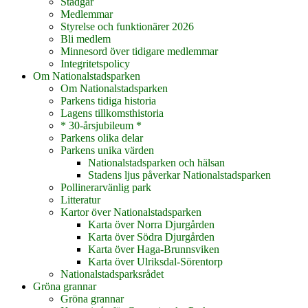
Stadgar
Medlemmar
Styrelse och funktionärer 2026
Bli medlem
Minnesord över tidigare medlemmar
Integritetspolicy
Om Nationalstadsparken
Om Nationalstadsparken
Parkens tidiga historia
Lagens tillkomsthistoria
* 30-årsjubileum *
Parkens olika delar
Parkens unika värden
Nationalstadsparken och hälsan
Stadens ljus påverkar Nationalstadsparken
Pollinerarvänlig park
Litteratur
Kartor över Nationalstadsparken
Karta över Norra Djurgården
Karta över Södra Djurgården
Karta över Haga-Brunnsviken
Karta över Ulriksdal-Sörentorp
Nationalstadsparksrådet
Gröna grannar
Gröna grannar