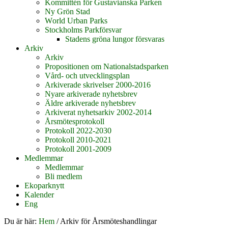
Kommittén för Gustavianska Parken
Ny Grön Stad
World Urban Parks
Stockholms Parkförsvar
Stadens gröna lungor försvaras
Arkiv
Arkiv
Propositionen om Nationalstadsparken
Vård- och utvecklingsplan
Arkiverade skrivelser 2000-2016
Nyare arkiverade nyhetsbrev
Äldre arkiverade nyhetsbrev
Arkiverat nyhetsarkiv 2002-2014
Årsmötesprotokoll
Protokoll 2022-2030
Protokoll 2010-2021
Protokoll 2001-2009
Medlemmar
Medlemmar
Bli medlem
Ekoparknytt
Kalender
Eng
Du är här:
Hem
/
Arkiv för Årsmöteshandlingar