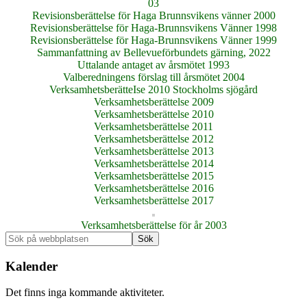
03
Revisionsberättelse för Haga Brunnsvikens vänner 2000
Revisionsberättelse för Haga-Brunnsvikens Vänner 1998
Revisionsberättelse för Haga-Brunnsvikens Vänner 1999
Sammanfattning av Bellevueförbundets gärning, 2022
Uttalande antaget av årsmötet 1993
Valberedningens förslag till årsmötet 2004
VerksamhetsberätteIse 2010 Stockholms sjögård
Verksamhetsberättelse 2009
Verksamhetsberättelse 2010
Verksamhetsberättelse 2011
Verksamhetsberättelse 2012
Verksamhetsberättelse 2013
Verksamhetsberättelse 2014
Verksamhetsberättelse 2015
Verksamhetsberättelse 2016
Verksamhetsberättelse 2017
Verksamhetsberättelse för år 2003
Primärt
Sök
på
sidofält
webbplatsen
Kalender
Det finns inga kommande aktiviteter.