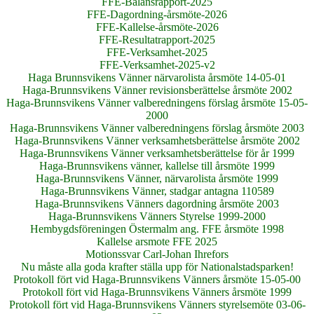
FFE-Balansrapport-2025
FFE-Dagordning-årsmöte-2026
FFE-Kallelse-årsmöte-2026
FFE-Resultatrapport-2025
FFE-Verksamhet-2025
FFE-Verksamhet-2025-v2
Haga Brunnsvikens Vänner närvarolista årsmöte 14-05-01
Haga-Brunnsvikens Vänner revisionsberättelse årsmöte 2002
Haga-Brunnsvikens Vänner valberedningens förslag årsmöte 15-05-
2000
Haga-Brunnsvikens Vänner valberedningens förslag årsmöte 2003
Haga-Brunnsvikens Vänner verksamhetsberättelse årsmöte 2002
Haga-Brunnsvikens Vänner verksamhetsberättelse för år 1999
Haga-Brunnsvikens vänner, kallelse till årsmöte 1999
Haga-Brunnsvikens Vänner, närvarolista årsmöte 1999
Haga-Brunnsvikens Vänner, stadgar antagna 110589
Haga-Brunnsvikens Vänners dagordning årsmöte 2003
Haga-Brunnsvikens Vänners Styrelse 1999-2000
Hembygdsföreningen Östermalm ang. FFE årsmöte 1998
Kallelse arsmote FFE 2025
Motionssvar Carl-Johan Ihrefors
Nu måste alla goda krafter ställa upp för Nationalstadsparken!
Protokoll fört vid Haga-Brunnsvikens Vänners årsmöte 15-05-00
Protokoll fört vid Haga-Brunnsvikens Vänners årsmöte 1999
Protokoll fört vid Haga-Brunnsvikens Vänners styrelsemöte 03-06-