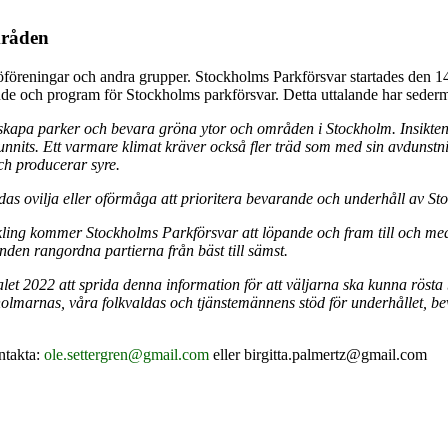
mråden
jöföreningar och andra grupper. Stockholms Parkförsvar startades den 
nde och program för Stockholms parkförsvar. Detta uttalande har sederm
t skapa parker och bevara gröna ytor och områden i Stockholm. Insikten 
unnits. Ett varmare klimat kräver också fler träd som med sin avdunstn
och producerar syre.
 ovilja eller oförmåga att prioritera bevarande och underhåll av Stoc
ing kommer Stockholms Parkförsvar att löpande och fram till och med va
nden rangordna partierna från bäst till sämst.
t 2022 att sprida denna information för att väljarna ska kunna rösta 
ckholmarnas, våra folkvaldas och tjänstemännens stöd för underhållet, 
ntakta:
ole.settergren@gmail.com
eller birgitta.palmertz@gmail.com