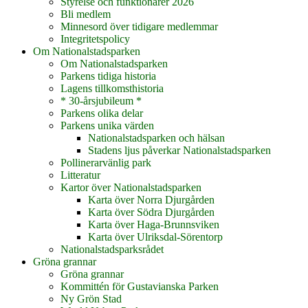
Styrelse och funktionärer 2026
Bli medlem
Minnesord över tidigare medlemmar
Integritetspolicy
Om Nationalstadsparken
Om Nationalstadsparken
Parkens tidiga historia
Lagens tillkomsthistoria
* 30-årsjubileum *
Parkens olika delar
Parkens unika värden
Nationalstadsparken och hälsan
Stadens ljus påverkar Nationalstadsparken
Pollinerarvänlig park
Litteratur
Kartor över Nationalstadsparken
Karta över Norra Djurgården
Karta över Södra Djurgården
Karta över Haga-Brunnsviken
Karta över Ulriksdal-Sörentorp
Nationalstadsparksrådet
Gröna grannar
Gröna grannar
Kommittén för Gustavianska Parken
Ny Grön Stad