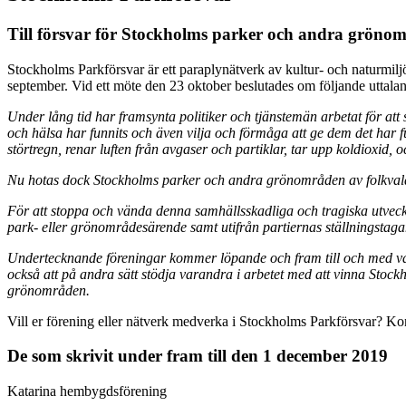
Till försvar för Stockholms parker och andra gröno
Stockholms Parkförsvar är ett paraplynätverk av kultur- och naturmil
september. Vid ett möte den 23 oktober beslutades om följande uttala
Under lång tid har framsynta politiker och tjänstemän arbetat för at
och hälsa har funnits och även vilja och förmåga att ge dem det har f
störtregn, renar luften från avgaser och partiklar, tar upp koldioxid, 
Nu hotas dock Stockholms parker och andra grönområden av folkvaldas
För att stoppa och vända denna samhällsskadliga och tragiska utveckl
park- eller grönområdesärende samt utifrån partiernas ställningstaga
Undertecknande föreningar kommer löpande och fram till och med vale
också att på andra sätt stödja varandra i arbetet med att vinna Sto
grönområden.
Vill er förening eller nätverk medverka i Stockholms Parkförsvar? Ko
De som skrivit under fram till den 1 december 2019
Katarina hembygdsförening