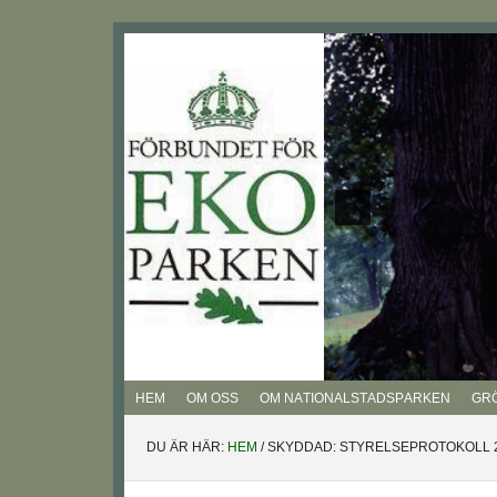
Hoppa
Hoppa
Hoppa
Hoppa
till
till
till
till
huvudnavigering
huvudinnehåll
det
sidfot
primära
sidofältet
HEM
OM OSS
OM NATIONALSTADSPARKEN
GR
DU ÄR HÄR:
HEM
/
SKYDDAD: STYRELSEPROTOKOLL 2