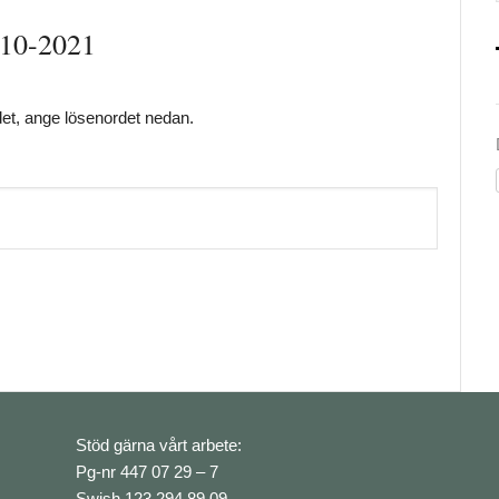
010-2021
det, ange lösenordet nedan.
Stöd gärna vårt arbete:
Pg-nr 447 07 29 – 7
Swish 123 294 89 09