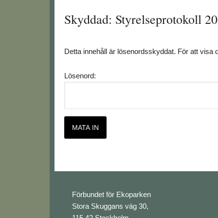
Skyddad: Styrelseprotokoll 2
Detta innehåll är lösenordsskyddat. För att visa 
Lösenord:
Footer
Förbundet för Ekoparken
Stora Skuggans väg 30,
115 42 Stockholm