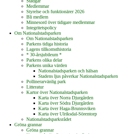
Stadgar
Medlemmar
Styrelse och funktionärer 2026
Bli medlem
Minnesord över tidigare medlemmar
Integritetspolicy
Om Nationalstadsparken
Om Nationalstadsparken
Parkens tidiga historia
Lagens tillkomsthistoria
* 30-årsjubileum *
Parkens olika delar
Parkens unika värden
Nationalstadsparken och hälsan
Stadens ljus påverkar Nationalstadsparken
Pollinerarvänlig park
Litteratur
Kartor över Nationalstadsparken
Karta över Norra Djurgården
Karta över Södra Djurgården
Karta över Haga-Brunnsviken
Karta över Ulriksdal-Sörentorp
Nationalstadsparksrådet
Gröna grannar
Gröna grannar