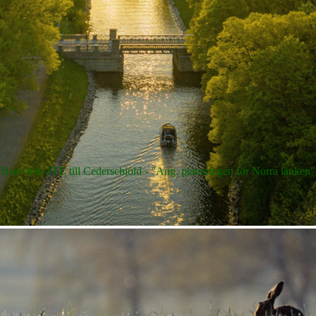
Brev från FFE till Cederschiöld - "Ang. planeringen för Norra länken"