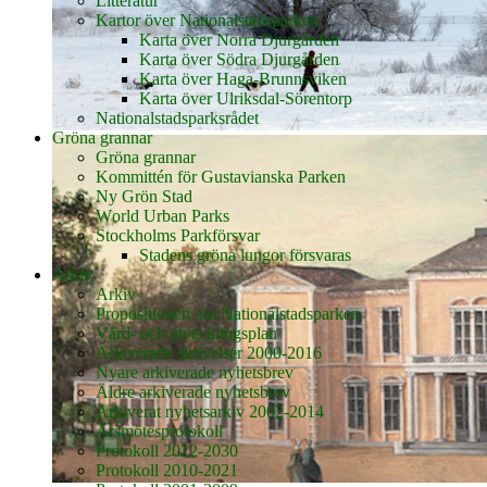
Litteratur
Kartor över Nationalstadsparken
Karta över Norra Djurgården
Karta över Södra Djurgården
Karta över Haga-Brunnsviken
Karta över Ulriksdal-Sörentorp
Nationalstadsparksrådet
Gröna grannar
Gröna grannar
Kommittén för Gustavianska Parken
Ny Grön Stad
World Urban Parks
Stockholms Parkförsvar
Stadens gröna lungor försvaras
Arkiv
Arkiv
Propositionen om Nationalstadsparken
Vård- och utvecklingsplan
Arkiverade skrivelser 2000-2016
Nyare arkiverade nyhetsbrev
Äldre arkiverade nyhetsbrev
Arkiverat nyhetsarkiv 2002-2014
Årsmötesprotokoll
Protokoll 2022-2030
Protokoll 2010-2021