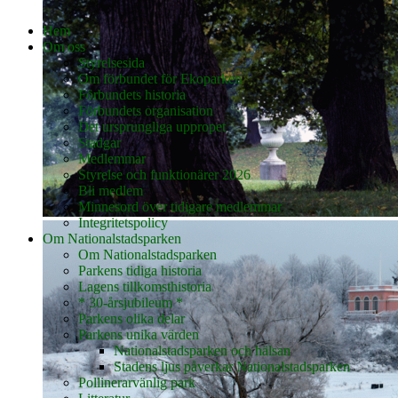
Hem
Om oss
Styrelsesida
Om förbundet för Ekoparken
Förbundets historia
Förbundets organisation
Det ursprungliga uppropet
Stadgar
Medlemmar
Styrelse och funktionärer 2026
Bli medlem
Minnesord över tidigare medlemmar
Integritetspolicy
Om Nationalstadsparken
Om Nationalstadsparken
Parkens tidiga historia
Lagens tillkomsthistoria
* 30-årsjubileum *
Parkens olika delar
Parkens unika värden
Nationalstadsparken och hälsan
Stadens ljus påverkar Nationalstadsparken
Pollinerarvänlig park