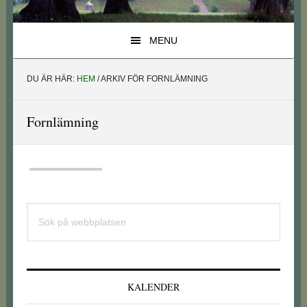
MENU
DU ÄR HÄR:
HEM
/
ARKIV FÖR FORNLÄMNING
Fornlämning
Primärt
Sök
sidofält
på
webbplatsen
KALENDER