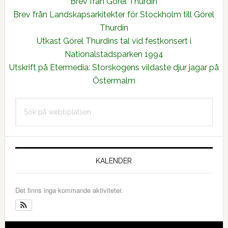
Brev från Görel Thurdin
Brev från Landskapsarkitekter för Stockholm till Görel
Thurdin
Utkast Görel Thurdins tal vid festkonsert i
Nationalstadsparken 1994
Utskrift på Etermedia: Storskogens vildaste djur jagar på
Östermalm
Primärt
Sök
sidofält
på
webbplatsen
KALENDER
Det finns inga kommande aktiviteter.