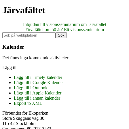
Järvafältet
Inbjudan till visionsseminarium om Järvafältet
Järvafältet om 50 år? Ett visionsseminarium
Primärt
Sök
på
sidofält
webbplatsen
Kalender
Det finns inga kommande aktiviteter.
Lägg till
Lägg till i Timely-kalender
Lägg till i Google Kalender
Lägg till i Outlook
Lägg till i Apple Kalender
Lägg till i annan kalender
Export to XML
Footer
Förbundet för Ekoparken
Stora Skuggans väg 30,
115 42 Stockholm
Orgnummer: 802017-3533