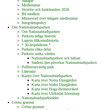
Stadgar
Medlemmar
Styrelse och funktionärer 2026
Bli medlem
Minnesord över tidigare medlemmar
Integritetspolicy
Om Nationalstadsparken
Om Nationalstadsparken
Parkens tidiga historia
Lagens tillkomsthistoria
* 30-årsjubileum *
Parkens olika delar
Parkens unika värden
Nationalstadsparken och hälsan
Stadens ljus påverkar Nationalstadsparken
Pollinerarvänlig park
Litteratur
Kartor över Nationalstadsparken
Karta över Norra Djurgården
Karta över Södra Djurgården
Karta över Haga-Brunnsviken
Karta över Ulriksdal-Sörentorp
Nationalstadsparksrådet
Gröna grannar
Gröna grannar