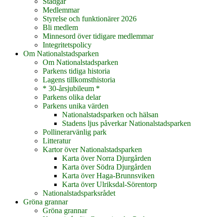
Stadgar
Medlemmar
Styrelse och funktionärer 2026
Bli medlem
Minnesord över tidigare medlemmar
Integritetspolicy
Om Nationalstadsparken
Om Nationalstadsparken
Parkens tidiga historia
Lagens tillkomsthistoria
* 30-årsjubileum *
Parkens olika delar
Parkens unika värden
Nationalstadsparken och hälsan
Stadens ljus påverkar Nationalstadsparken
Pollinerarvänlig park
Litteratur
Kartor över Nationalstadsparken
Karta över Norra Djurgården
Karta över Södra Djurgården
Karta över Haga-Brunnsviken
Karta över Ulriksdal-Sörentorp
Nationalstadsparksrådet
Gröna grannar
Gröna grannar