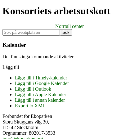
Konsortiets arbetsutskott
Norrtull center
Primärt
Sök
på
sidofält
webbplatsen
Kalender
Det finns inga kommande aktiviteter.
Lägg till
Lägg till i Timely-kalender
Lägg till i Google Kalender
Lägg till i Outlook
Lägg till i Apple Kalender
Lägg till i annan kalender
Export to XML
Footer
Förbundet för Ekoparken
Stora Skuggans väg 30,
115 42 Stockholm
Orgnummer: 802017-3533
info@ekoparken.org