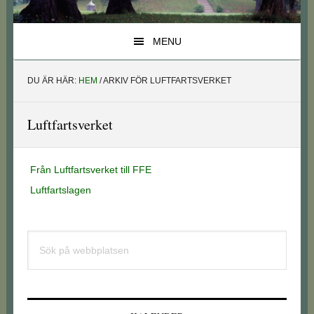
MENU
DU ÄR HÄR:
HEM
/
ARKIV FÖR LUFTFARTSVERKET
Luftfartsverket
Från Luftfartsverket till FFE
Luftfartslagen
Primärt
Sök
sidofält
på
webbplatsen