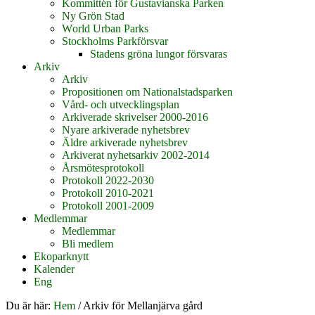
Kommittén för Gustavianska Parken
Ny Grön Stad
World Urban Parks
Stockholms Parkförsvar
Stadens gröna lungor försvaras
Arkiv
Arkiv
Propositionen om Nationalstadsparken
Vård- och utvecklingsplan
Arkiverade skrivelser 2000-2016
Nyare arkiverade nyhetsbrev
Äldre arkiverade nyhetsbrev
Arkiverat nyhetsarkiv 2002-2014
Årsmötesprotokoll
Protokoll 2022-2030
Protokoll 2010-2021
Protokoll 2001-2009
Medlemmar
Medlemmar
Bli medlem
Ekoparknytt
Kalender
Eng
Du är här:
Hem
/
Arkiv för Mellanjärva gård