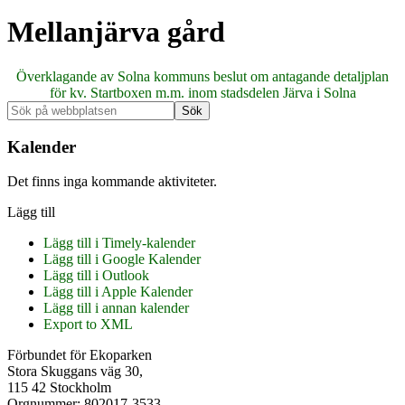
Mellanjärva gård
Överklagande av Solna kommuns beslut om antagande detaljplan
för kv. Startboxen m.m. inom stadsdelen Järva i Solna
Primärt
Sök
på
sidofält
webbplatsen
Kalender
Det finns inga kommande aktiviteter.
Lägg till
Lägg till i Timely-kalender
Lägg till i Google Kalender
Lägg till i Outlook
Lägg till i Apple Kalender
Lägg till i annan kalender
Export to XML
Footer
Förbundet för Ekoparken
Stora Skuggans väg 30,
115 42 Stockholm
Orgnummer: 802017-3533