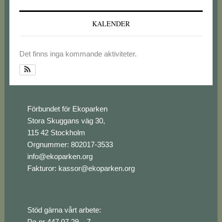
KALENDER
Det finns inga kommande aktiviteter.
Footer
Förbundet för Ekoparken
Stora Skuggans väg 30,
115 42 Stockholm
Orgnummer: 802017-3533
info@ekoparken.org
Fakturor:
kassor@ekoparken.org
Stöd gärna vårt arbete:
Pg-nr 447 07 29 – 7