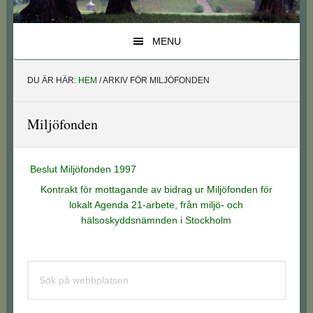
MENU
DU ÄR HÄR:
HEM
/
ARKIV FÖR MILJÖFONDEN
Miljöfonden
Beslut Miljöfonden 1997
Kontrakt för mottagande av bidrag ur Miljöfonden för
lokalt Agenda 21-arbete, från miljö- och
hälsoskyddsnämnden i Stockholm
Primärt
Sök
sidofält
på
webbplatsen