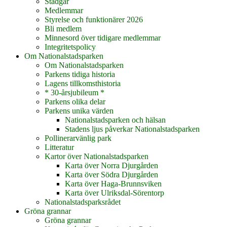
Stadgar
Medlemmar
Styrelse och funktionärer 2026
Bli medlem
Minnesord över tidigare medlemmar
Integritetspolicy
Om Nationalstadsparken
Om Nationalstadsparken
Parkens tidiga historia
Lagens tillkomsthistoria
* 30-årsjubileum *
Parkens olika delar
Parkens unika värden
Nationalstadsparken och hälsan
Stadens ljus påverkar Nationalstadsparken
Pollinerarvänlig park
Litteratur
Kartor över Nationalstadsparken
Karta över Norra Djurgården
Karta över Södra Djurgården
Karta över Haga-Brunnsviken
Karta över Ulriksdal-Sörentorp
Nationalstadsparksrådet
Gröna grannar
Gröna grannar