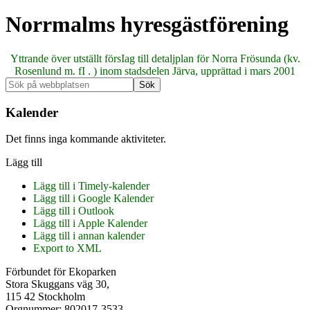
Norrmalms hyresgästförening
Yttrande över utställt försIag till detaljplan för Norra Frösunda (kv.
Rosenlund m. fI . ) inom stadsdelen Järva, upprättad i mars 2001
Primärt
Sök
på
sidofält
webbplatsen
Kalender
Det finns inga kommande aktiviteter.
Lägg till
Lägg till i Timely-kalender
Lägg till i Google Kalender
Lägg till i Outlook
Lägg till i Apple Kalender
Lägg till i annan kalender
Export to XML
Footer
Förbundet för Ekoparken
Stora Skuggans väg 30,
115 42 Stockholm
Orgnummer: 802017-3533