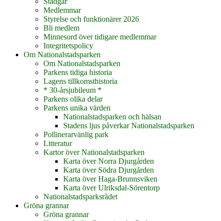
Stadgar
Medlemmar
Styrelse och funktionärer 2026
Bli medlem
Minnesord över tidigare medlemmar
Integritetspolicy
Om Nationalstadsparken
Om Nationalstadsparken
Parkens tidiga historia
Lagens tillkomsthistoria
* 30-årsjubileum *
Parkens olika delar
Parkens unika värden
Nationalstadsparken och hälsan
Stadens ljus påverkar Nationalstadsparken
Pollinerarvänlig park
Litteratur
Kartor över Nationalstadsparken
Karta över Norra Djurgården
Karta över Södra Djurgården
Karta över Haga-Brunnsviken
Karta över Ulriksdal-Sörentorp
Nationalstadsparksrådet
Gröna grannar
Gröna grannar