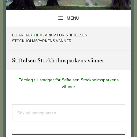
MENU
DU ÄR HÄR:
HEM
/
ARKIV FÖR STIFTELSEN
STOCKHOLMSPARKENS VÄNNER
Stiftelsen Stockholmsparkens vänner
Förslag till stadgar för Stiftelsen Stockholmsparkens
vänner
Primärt
Sök
sidofält
på
webbplatsen