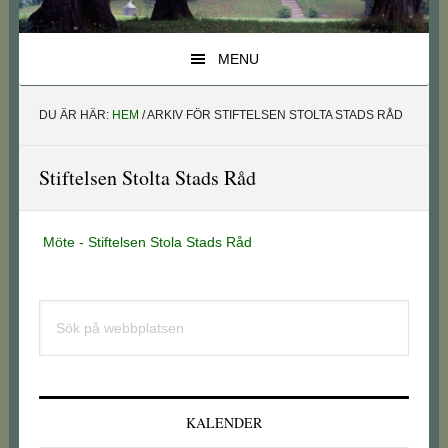
MENU
DU ÄR HÄR:
HEM
/
ARKIV FÖR STIFTELSEN STOLTA STADS RÅD
Stiftelsen Stolta Stads Råd
Möte - Stiftelsen Stola Stads Råd
Primärt
Sök
sidofält
på
webbplatsen
KALENDER