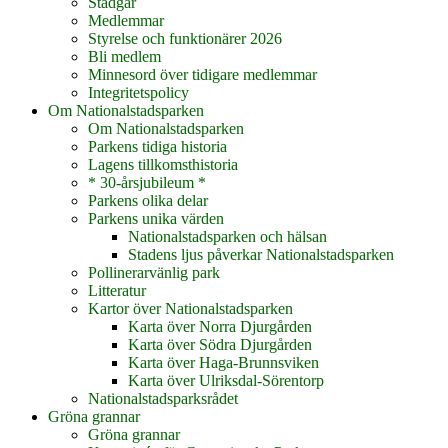
Stadgar
Medlemmar
Styrelse och funktionärer 2026
Bli medlem
Minnesord över tidigare medlemmar
Integritetspolicy
Om Nationalstadsparken
Om Nationalstadsparken
Parkens tidiga historia
Lagens tillkomsthistoria
* 30-årsjubileum *
Parkens olika delar
Parkens unika värden
Nationalstadsparken och hälsan
Stadens ljus påverkar Nationalstadsparken
Pollinerarvänlig park
Litteratur
Kartor över Nationalstadsparken
Karta över Norra Djurgården
Karta över Södra Djurgården
Karta över Haga-Brunnsviken
Karta över Ulriksdal-Sörentorp
Nationalstadsparksrådet
Gröna grannar
Gröna grannar