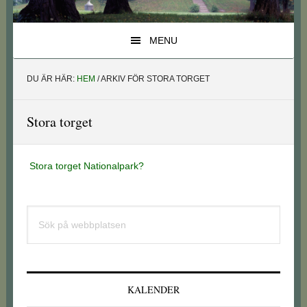
MENU
DU ÄR HÄR:
HEM
/
ARKIV FÖR STORA TORGET
Stora torget
Stora torget Nationalpark?
Primärt
Sök
sidofält
på
webbplatsen
KALENDER