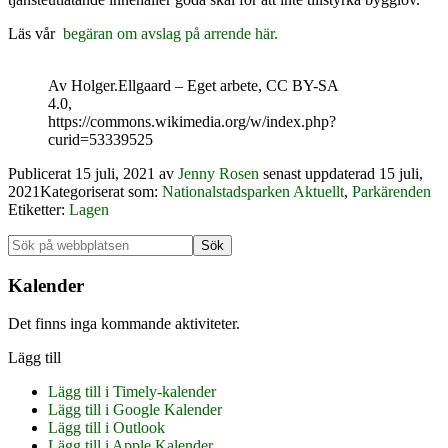
Läs vår
begäran om avslag på arrende här.
Av Holger.Ellgaard – Eget arbete, CC BY-SA
4.0,
https://commons.wikimedia.org/w/index.php?
curid=53339525
Publicerat
15 juli, 2021
av
Jenny Rosen
senast uppdaterad 15 juli,
2021
Kategoriserat som:
Nationalstadsparken Aktuellt
,
Parkärenden
Etiketter:
Lagen
Primärt
Sök
på
sidofält
webbplatsen
Kalender
Det finns inga kommande aktiviteter.
Lägg till
Lägg till i Timely-kalender
Lägg till i Google Kalender
Lägg till i Outlook
Lägg till i Apple Kalender