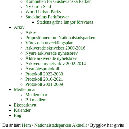
Kommittén för Gustavianska Parken
Ny Grön Stad
World Urban Parks
Stockholms Parkförsvar
Stadens gröna lungor försvaras
Arkiv
Arkiv
Propositionen om Nationalstadsparken
Vård- och utvecklingsplan
Arkiverade skrivelser 2000-2016
Nyare arkiverade nyhetsbrev
Äldre arkiverade nyhetsbrev
Arkiverat nyhetsarkiv 2002-2014
Årsmötesprotokoll
Protokoll 2022-2030
Protokoll 2010-2021
Protokoll 2001-2009
Medlemmar
Medlemmar
Bli medlem
Ekoparknytt
Kalender
Eng
Du är här:
Hem
/
Nationalstadsparken Aktuellt
/
Bygglov har givits