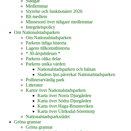
Stadgar
Medlemmar
Styrelse och funktionärer 2026
Bli medlem
Minnesord över tidigare medlemmar
Integritetspolicy
Om Nationalstadsparken
Om Nationalstadsparken
Parkens tidiga historia
Lagens tillkomsthistoria
* 30-årsjubileum *
Parkens olika delar
Parkens unika värden
Nationalstadsparken och hälsan
Stadens ljus påverkar Nationalstadsparken
Pollinerarvänlig park
Litteratur
Kartor över Nationalstadsparken
Karta över Norra Djurgården
Karta över Södra Djurgården
Karta över Haga-Brunnsviken
Karta över Ulriksdal-Sörentorp
Nationalstadsparksrådet
Gröna grannar
Gröna grannar