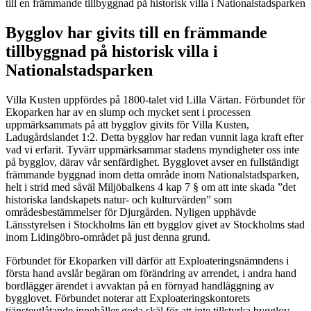
till en främmande tillbyggnad på historisk villa i Nationalstadsparken
Bygglov har givits till en främmande
tillbyggnad på historisk villa i
Nationalstadsparken
Villa Kusten uppfördes på 1800-talet vid Lilla Värtan. Förbundet för
Ekoparken har av en slump och mycket sent i processen
uppmärksammats på att bygglov givits för Villa Kusten,
Ladugårdslandet 1:2.
Detta bygglov har redan vunnit laga kraft efter
vad vi erfarit. Tyvärr uppmärksammar stadens myndigheter oss inte
på bygglov, därav vår senfärdighet. Bygglovet avser en fullständigt
främmande byggnad inom detta område inom Nationalstadsparken,
helt i strid med såväl Miljöbalkens 4 kap 7 § om att inte skada ”det
historiska landskapets natur- och kulturvärden” som
områdesbestämmelser för Djurgården. Nyligen upphävde
Länsstyrelsen i Stockholms län ett bygglov givet av Stockholms stad
inom Lidingöbro-området på just denna grund.
Förbundet för Ekoparken vill därför att Exploateringsnämndens i
första hand avslår begäran om förändring av arrendet, i andra hand
bordlägger ärendet i avvaktan på en förnyad handläggning av
bygglovet. Förbundet noterar att Exploateringskontorets
tjänsteutlåtande innehåller goda skäl för att inte tillstyrka bygglov.