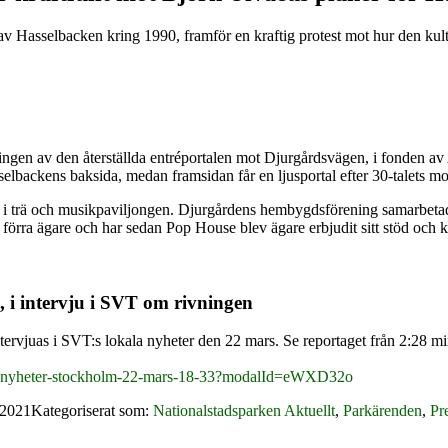
v Hasselbacken kring 1990, framför en kraftig protest mot hur den kult
ingen av den återställda entréportalen mot Djurgårdsvägen, i fonden a
selbackens baksida, medan framsidan får en ljusportal efter 30-talets mo
en i trä och musikpaviljongen. Djurgårdens hembygdsförening samarbeta
rra ägare och har sedan Pop House blev ägare erbjudit sitt stöd och 
 i intervju i SVT om rivningen
vjuas i SVT:s lokala nyheter den 22 mars. Se reportaget från 2:28 minu
svt-nyheter-stockholm-22-mars-18-33?modalId=eWXD32o
 2021
Kategoriserat som:
Nationalstadsparken Aktuellt
,
Parkärenden
,
Pr