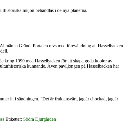
urhistoriska miljön behandlas i de nya planerna.
v Allmänna Gränd. Portalen revs med förevändning att Hasselbacken
dell.
de kring 1990 med Hasselbacken för att skapa goda kopior av
kulturhistoriska kunnande. Även paviljongen på Hasselbacken har
ter in i sändningen. ”Det är fruktansvärt, jag är chockad, jag är
ess
Etiketter:
Södra Djurgården