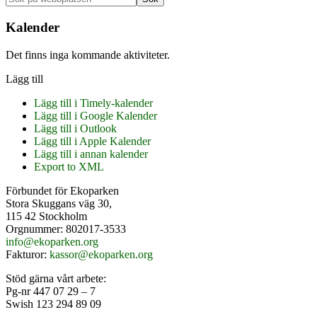
Primärt
på
sidofält
webbplatsen
Kalender
Det finns inga kommande aktiviteter.
Lägg till
Lägg till i Timely-kalender
Lägg till i Google Kalender
Lägg till i Outlook
Lägg till i Apple Kalender
Lägg till i annan kalender
Export to XML
Footer
Förbundet för Ekoparken
Stora Skuggans väg 30,
115 42 Stockholm
Orgnummer: 802017-3533
info@ekoparken.org
Fakturor:
kassor@ekoparken.org
Stöd gärna vårt arbete:
Pg-nr 447 07 29 – 7
Swish 123 294 89 09