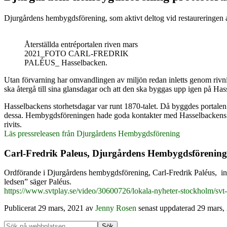
Djurgårdens hembygdsförening, som aktivt deltog vid restaureringen a
Återställda entréportalen riven mars
2021_FOTO CARL-FREDRIK
PALÉUS_ Hasselbacken.
Utan förvarning har omvandlingen av miljön redan inletts genom rivn
ska återgå till sina glansdagar och att den ska byggas upp igen på Has
Hasselbackens storhetsdagar var runt 1870-talet. Då byggdes portal
dessa. Hembygdsföreningen hade goda kontakter med Hasselbackens fö
rivits.
Läs pressreleasen från Djurgårdens Hembygdsförening
Carl-Fredrik Paleus, Djurgårdens Hembygdsförening,
Ordförande i Djurgårdens hembygdsförening, Carl-Fredrik Paléus, inter
ledsen” säger Paléus.
https://www.svtplay.se/video/30600726/lokala-nyheter-stockholm/
Publicerat
29 mars, 2021
av
Jenny Rosen
senast uppdaterad 29 mars,
Sök