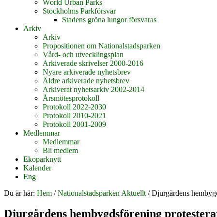
World Urban Parks
Stockholms Parkförsvar
Stadens gröna lungor försvaras
Arkiv
Arkiv
Propositionen om Nationalstadsparken
Vård- och utvecklingsplan
Arkiverade skrivelser 2000-2016
Nyare arkiverade nyhetsbrev
Äldre arkiverade nyhetsbrev
Arkiverat nyhetsarkiv 2002-2014
Årsmötesprotokoll
Protokoll 2022-2030
Protokoll 2010-2021
Protokoll 2001-2009
Medlemmar
Medlemmar
Bli medlem
Ekoparknytt
Kalender
Eng
Du är här:
Hem
/
Nationalstadsparken Aktuellt
/
Djurgårdens hembygdsf
Djurgårdens hembygdsförening protesterar