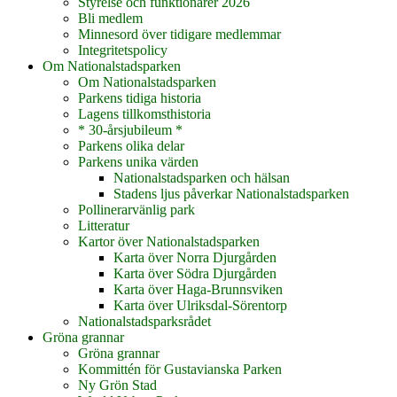
Styrelse och funktionärer 2026
Bli medlem
Minnesord över tidigare medlemmar
Integritetspolicy
Om Nationalstadsparken
Om Nationalstadsparken
Parkens tidiga historia
Lagens tillkomsthistoria
* 30-årsjubileum *
Parkens olika delar
Parkens unika värden
Nationalstadsparken och hälsan
Stadens ljus påverkar Nationalstadsparken
Pollinerarvänlig park
Litteratur
Kartor över Nationalstadsparken
Karta över Norra Djurgården
Karta över Södra Djurgården
Karta över Haga-Brunnsviken
Karta över Ulriksdal-Sörentorp
Nationalstadsparksrådet
Gröna grannar
Gröna grannar
Kommittén för Gustavianska Parken
Ny Grön Stad