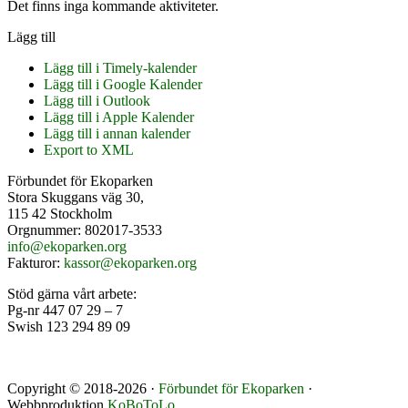
Det finns inga kommande aktiviteter.
Lägg till
Lägg till i Timely-kalender
Lägg till i Google Kalender
Lägg till i Outlook
Lägg till i Apple Kalender
Lägg till i annan kalender
Export to XML
Footer
Förbundet för Ekoparken
Stora Skuggans väg 30,
115 42 Stockholm
Orgnummer: 802017-3533
info@ekoparken.org
Fakturor:
kassor@ekoparken.org
Stöd gärna vårt arbete:
Pg-nr 447 07 29 – 7
Swish 123 294 89 09
Copyright © 2018-2026 ·
Förbundet för Ekoparken
·
Webbproduktion
KoBoToLo