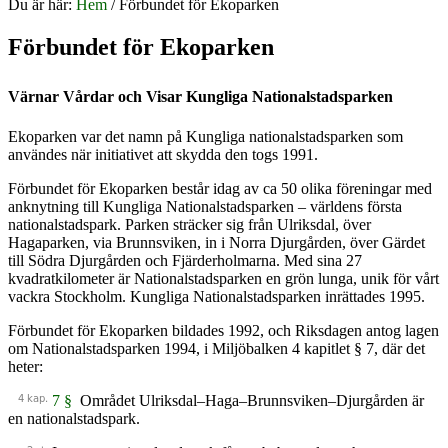
Du är här:
Hem
/
Förbundet för Ekoparken
Förbundet för Ekoparken
Värnar Vårdar och Visar Kungliga Nationalstadsparken
Ekoparken var det namn på Kungliga nationalstadsparken som
användes när initiativet att skydda den togs 1991.
Förbundet för Ekoparken består idag av ca 50 olika föreningar med
anknytning till Kungliga Nationalstadsparken – världens första
nationalstadspark. Parken sträcker sig från Ulriksdal, över
Hagaparken, via Brunnsviken, in i Norra Djurgården, över Gärdet
till Södra Djurgården och Fjärderholmarna. Med sina 27
kvadratkilometer är Nationalstadsparken en grön lunga, unik för vårt
vackra Stockholm. Kungliga Nationalstadsparken inrättades 1995.
Förbundet för Ekoparken bildades 1992, och Riksdagen antog lagen
om Nationalstadsparken 1994, i Miljöbalken 4 kapitlet § 7, där det
heter:
7 §
Området Ulriksdal–Haga–Brunnsviken–Djurgården är
en nationalstadspark.