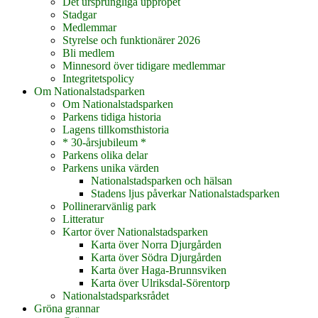
Det ursprungliga uppropet
Stadgar
Medlemmar
Styrelse och funktionärer 2026
Bli medlem
Minnesord över tidigare medlemmar
Integritetspolicy
Om Nationalstadsparken
Om Nationalstadsparken
Parkens tidiga historia
Lagens tillkomsthistoria
* 30-årsjubileum *
Parkens olika delar
Parkens unika värden
Nationalstadsparken och hälsan
Stadens ljus påverkar Nationalstadsparken
Pollinerarvänlig park
Litteratur
Kartor över Nationalstadsparken
Karta över Norra Djurgården
Karta över Södra Djurgården
Karta över Haga-Brunnsviken
Karta över Ulriksdal-Sörentorp
Nationalstadsparksrådet
Gröna grannar