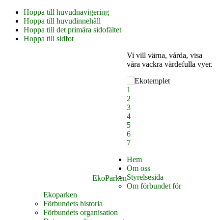
Hoppa till huvudnavigering
Hoppa till huvudinnehåll
Hoppa till det primära sidofältet
Hoppa till sidfot
Vi vill värna, vårda, visa
våra vackra värdefulla vyer.
1
2
3
4
5
6
7
Hem
Om oss
Styrelsesida
EkoParken
Om förbundet för
Ekoparken
Förbundets historia
Förbundets organisation