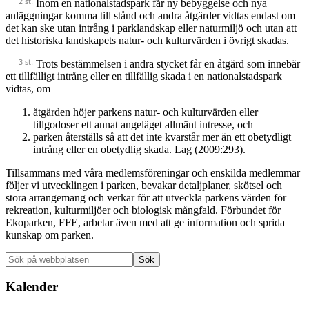
Inom en nationalstadspark får ny bebyggelse och nya
anläggningar komma till stånd och andra åtgärder vidtas endast om
det kan ske utan intrång i parklandskap eller naturmiljö och utan att
det historiska landskapets natur- och kulturvärden i övrigt skadas.
Trots bestämmelsen i andra stycket får en åtgärd som innebär
ett tillfälligt intrång eller en tillfällig skada i en nationalstadspark
vidtas, om
åtgärden höjer parkens natur- och kulturvärden eller
tillgodoser ett annat angeläget allmänt intresse, och
parken återställs så att det inte kvarstår mer än ett obetydligt
intrång eller en obetydlig skada. Lag (2009:293).
Tillsammans med våra medlemsföreningar och enskilda medlemmar
följer vi utvecklingen i parken, bevakar detaljplaner, skötsel och
stora arrangemang och verkar för att utveckla parkens värden för
rekreation, kulturmiljöer och biologisk mångfald. Förbundet för
Ekoparken, FFE, arbetar även med att ge information och sprida
kunskap om parken.
Primärt
Sök
på
sidofält
webbplatsen
Kalender