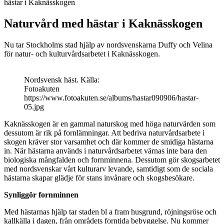
hästar i Kaknässkogen
Naturvård med hästar i Kaknässkogen
Nu tar Stockholms stad hjälp av nordsvenskarna Duffy och Velina
för natur- och kulturvårdsarbetet i Kaknässkogen.
Nordsvensk häst. Källa:
Fotoakuten
https://www.fotoakuten.se/albums/hastar090906/hastar-
05.jpg
Kaknässkogen är en gammal naturskog med höga naturvärden som
dessutom är rik på fornlämningar. Att bedriva naturvårdsarbete i
skogen kräver stor varsamhet och där kommer de smidiga hästarna
in. När hästarna används i naturvårdsarbetet värnas inte bara den
biologiska mångfalden och fornminnena. Dessutom gör skogsarbetet
med nordsvenskar vårt kulturarv levande, samtidigt som de sociala
hästarna skapar glädje för stans invånare och skogsbesökare.
Synliggör fornminnen
Med hästarnas hjälp tar staden bl a fram husgrund, röjningsröse och
kallkälla i dagen, från områdets forntida bebyggelse. Nu kommer