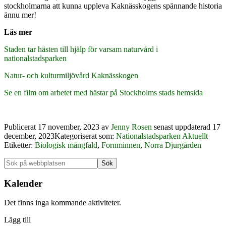
stockholmarna att kunna uppleva Kaknässkogens spännande historia
ännu mer!
Läs mer
Staden tar hästen till hjälp för varsam naturvård i
nationalstadsparken
Natur- och kulturmiljövård Kaknässkogen
Se en film om arbetet med hästar på Stockholms stads hemsida
Publicerat
17 november, 2023
av
Jenny Rosen
senast uppdaterad 17
december, 2023
Kategoriserat som:
Nationalstadsparken Aktuellt
Etiketter:
Biologisk mångfald
,
Fornminnen
,
Norra Djurgården
Primärt
Sök
på
sidofält
webbplatsen
Kalender
Det finns inga kommande aktiviteter.
Lägg till