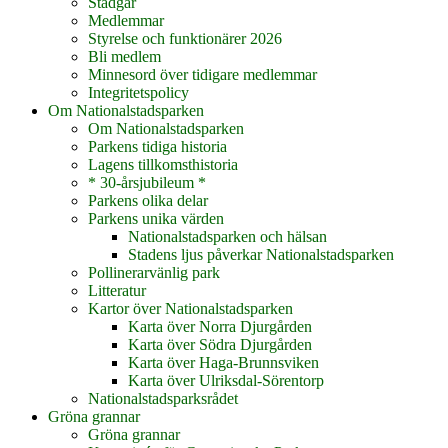
Stadgar
Medlemmar
Styrelse och funktionärer 2026
Bli medlem
Minnesord över tidigare medlemmar
Integritetspolicy
Om Nationalstadsparken
Om Nationalstadsparken
Parkens tidiga historia
Lagens tillkomsthistoria
* 30-årsjubileum *
Parkens olika delar
Parkens unika värden
Nationalstadsparken och hälsan
Stadens ljus påverkar Nationalstadsparken
Pollinerarvänlig park
Litteratur
Kartor över Nationalstadsparken
Karta över Norra Djurgården
Karta över Södra Djurgården
Karta över Haga-Brunnsviken
Karta över Ulriksdal-Sörentorp
Nationalstadsparksrådet
Gröna grannar
Gröna grannar