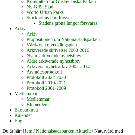
Kommittén för Gustavianska Parken
Ny Grön Stad
World Urban Parks
Stockholms Parkförsvar
Stadens gröna lungor försvaras
Arkiv
Arkiv
Propositionen om Nationalstadsparken
Vård- och utvecklingsplan
Arkiverade skrivelser 2000-2016
Nyare arkiverade nyhetsbrev
Äldre arkiverade nyhetsbrev
Arkiverat nyhetsarkiv 2002-2014
Årsmötesprotokoll
Protokoll 2022-2030
Protokoll 2010-2021
Protokoll 2001-2009
Medlemmar
Medlemmar
Bli medlem
Ekoparknytt
Kalender
Eng
Du är här:
Hem
/
Nationalstadsparken Aktuellt
/
Naturvård med