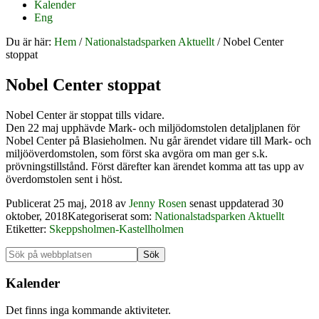
Kalender
Eng
Du är här:
Hem
/
Nationalstadsparken Aktuellt
/
Nobel Center
stoppat
Nobel Center stoppat
Nobel Center är stoppat tills vidare.
Den 22 maj upphävde Mark- och miljödomstolen detaljplanen för
Nobel Center på Blasieholmen. Nu går ärendet vidare till Mark- och
miljööverdomstolen, som först ska avgöra om man ger s.k.
prövningstillstånd. Först därefter kan ärendet komma att tas upp av
överdomstolen sent i höst.
Publicerat
25 maj, 2018
av
Jenny Rosen
senast uppdaterad 30
oktober, 2018
Kategoriserat som:
Nationalstadsparken Aktuellt
Etiketter:
Skeppsholmen-Kastellholmen
Primärt
Sök
på
sidofält
webbplatsen
Kalender
Det finns inga kommande aktiviteter.