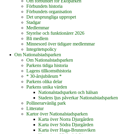
Om förbundet för Ekoparken
Förbundets historia
Förbundets organisation
Det ursprungliga uppropet
Stadgar
Medlemmar
Styrelse och funktionärer 2026
Bli medlem
Minnesord över tidigare medlemmar
Integritetspolicy
Om Nationalstadsparken
Om Nationalstadsparken
Parkens tidiga historia
Lagens tillkomsthistoria
* 30-årsjubileum *
Parkens olika delar
Parkens unika värden
Nationalstadsparken och hälsan
Stadens ljus påverkar Nationalstadsparken
Pollinerarvänlig park
Litteratur
Kartor över Nationalstadsparken
Karta över Norra Djurgården
Karta över Södra Djurgården
Karta över Haga-Brunnsviken