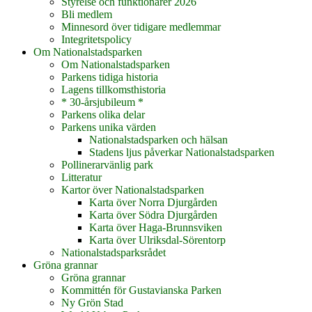
Styrelse och funktionärer 2026
Bli medlem
Minnesord över tidigare medlemmar
Integritetspolicy
Om Nationalstadsparken
Om Nationalstadsparken
Parkens tidiga historia
Lagens tillkomsthistoria
* 30-årsjubileum *
Parkens olika delar
Parkens unika värden
Nationalstadsparken och hälsan
Stadens ljus påverkar Nationalstadsparken
Pollinerarvänlig park
Litteratur
Kartor över Nationalstadsparken
Karta över Norra Djurgården
Karta över Södra Djurgården
Karta över Haga-Brunnsviken
Karta över Ulriksdal-Sörentorp
Nationalstadsparksrådet
Gröna grannar
Gröna grannar
Kommittén för Gustavianska Parken
Ny Grön Stad