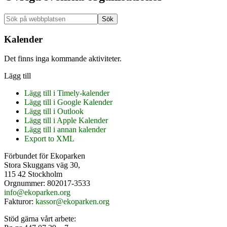
Primärt
Sök
på
sidofält
webbplatsen
Kalender
Det finns inga kommande aktiviteter.
Lägg till
Lägg till i Timely-kalender
Lägg till i Google Kalender
Lägg till i Outlook
Lägg till i Apple Kalender
Lägg till i annan kalender
Export to XML
Footer
Förbundet för Ekoparken
Stora Skuggans väg 30,
115 42 Stockholm
Orgnummer: 802017-3533
info@ekoparken.org
Fakturor:
kassor@ekoparken.org
Stöd gärna vårt arbete: