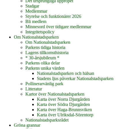
Det ursprungliga uppropet
Stadgar
Medlemmar
Styrelse och funktionärer 2026
Bli medlem
Minnesord över tidigare medlemmar
Integritetspolicy
Om Nationalstadsparken
Om Nationalstadsparken
Parkens tidiga historia
Lagens tillkomsthistoria
* 30-årsjubileum *
Parkens olika delar
Parkens unika värden
Nationalstadsparken och hälsan
Stadens ljus påverkar Nationalstadsparken
Pollinerarvänlig park
Litteratur
Kartor över Nationalstadsparken
Karta över Norra Djurgården
Karta över Södra Djurgården
Karta över Haga-Brunnsviken
Karta över Ulriksdal-Sörentorp
Nationalstadsparksrådet
Gröna grannar