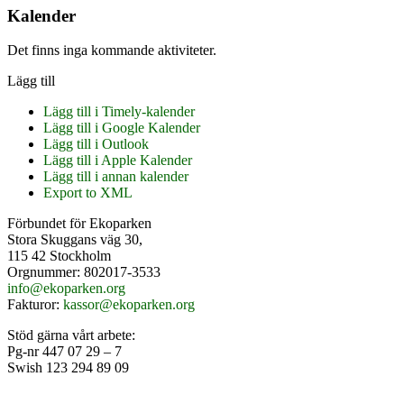
sidofält
webbplatsen
Kalender
Det finns inga kommande aktiviteter.
Lägg till
Lägg till i Timely-kalender
Lägg till i Google Kalender
Lägg till i Outlook
Lägg till i Apple Kalender
Lägg till i annan kalender
Export to XML
Footer
Förbundet för Ekoparken
Stora Skuggans väg 30,
115 42 Stockholm
Orgnummer: 802017-3533
info@ekoparken.org
Fakturor:
kassor@ekoparken.org
Stöd gärna vårt arbete:
Pg-nr 447 07 29 – 7
Swish 123 294 89 09