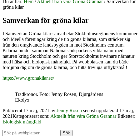
Du är här:
Hem
/
Aktuellt från våra Gröna Grannar
/
Samverkan för
gröna kilar
Samverkan för gröna kilar
I Samverkan Gröna kilar samarbetar Stokholmsregionens kommuner
och ideella föreningar kring de tio gröna kilarna, som sträcker sig
från den omgivande landsbygden in mot Stockholms centrum.
Kilarna binder samman Nationalstadsparkens vilda natur med
naturen kring Stockholm och ger Storstockholms invånare närnatur
med hälsa och biologisk mångfald. På webbplatsen kan du både
fördjupa dig om de gröna kilarna, och hitta trevliga utflyktsmål!
https://www.gronakilar.se/
Trädkronor. Foto: Jenny Rosen, Djurgårdens
Ekolyx.
Publicerat
17 maj, 2021
av
Jenny Rosen
senast uppdaterad 17 maj,
2021
Kategoriserat som:
Aktuellt från våra Gröna Grannar
Etiketter:
Biologisk mångfald
Primärt
Sök
på