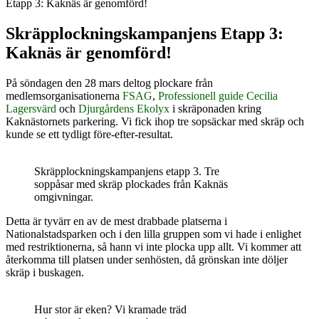
Etapp 3: Kaknäs är genomförd!
Skräpplockningskampanjens Etapp 3:
Kaknäs är genomförd!
På söndagen den 28 mars deltog plockare från
medlemsorganisationerna
FSAG
,
Professionell guide Cecilia
Lagersvärd
och
Djurgårdens Ekolyx
i skräponaden kring
Kaknästornets parkering. Vi fick ihop tre sopsäckar med skräp och
kunde se ett tydligt före-efter-resultat.
Skräpplockningskampanjens etapp 3. Tre
soppåsar med skräp plockades från Kaknäs
omgivningar.
Detta är tyvärr en av de mest drabbade platserna i
Nationalstadsparken och i den lilla gruppen som vi hade i enlighet
med restriktionerna, så hann vi inte plocka upp allt. Vi kommer att
återkomma till platsen under senhösten, då grönskan inte döljer
skräp i buskagen.
Hur stor är eken? Vi kramade träd