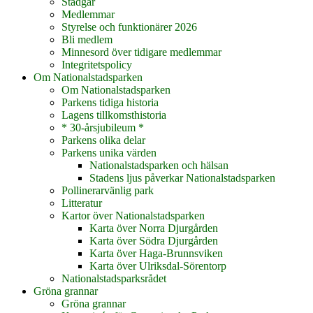
Stadgar
Medlemmar
Styrelse och funktionärer 2026
Bli medlem
Minnesord över tidigare medlemmar
Integritetspolicy
Om Nationalstadsparken
Om Nationalstadsparken
Parkens tidiga historia
Lagens tillkomsthistoria
* 30-årsjubileum *
Parkens olika delar
Parkens unika värden
Nationalstadsparken och hälsan
Stadens ljus påverkar Nationalstadsparken
Pollinerarvänlig park
Litteratur
Kartor över Nationalstadsparken
Karta över Norra Djurgården
Karta över Södra Djurgården
Karta över Haga-Brunnsviken
Karta över Ulriksdal-Sörentorp
Nationalstadsparksrådet
Gröna grannar
Gröna grannar