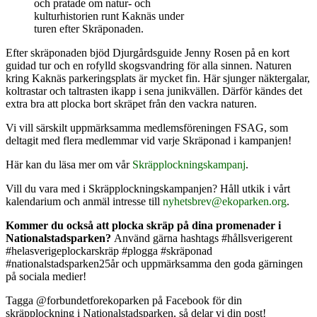
och pratade om natur- och
kulturhistorien runt Kaknäs under
turen efter Skräponaden.
Efter skräponaden bjöd Djurgårdsguide Jenny Rosen på en kort
guidad tur och en rofylld skogsvandring för alla sinnen. Naturen
kring Kaknäs parkeringsplats är mycket fin. Här sjunger näktergalar,
koltrastar och taltrasten ikapp i sena junikvällen. Därför kändes det
extra bra att plocka bort skräpet från den vackra naturen.
Vi vill särskilt uppmärksamma medlemsföreningen FSAG, som
deltagit med flera medlemmar vid varje Skräponad i kampanjen!
Här kan du läsa mer om vår
Skräpplockningskampanj
.
Vill du vara med i Skräpplockningskampanjen? Håll utkik i vårt
kalendarium och anmäl intresse till
nyhetsbrev@ekoparken.org
.
Kommer du också att plocka skräp på dina promenader i
Nationalstadsparken?
Använd gärna hashtags #hållsverigerent
#helasverigeplockarskräp #plogga #skräponad
#nationalstadsparken25år och uppmärksamma den goda gärningen
på sociala medier!
Tagga @forbundetforekoparken på Facebook för din
skräpplockning i Nationalstadsparken, så delar vi din post!