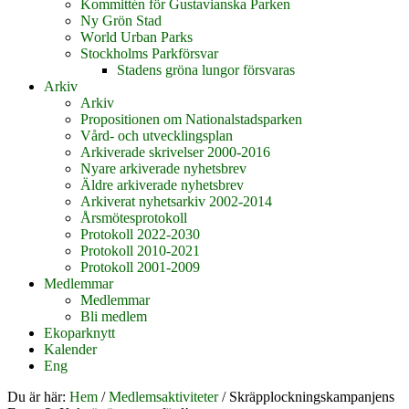
Kommittén för Gustavianska Parken
Ny Grön Stad
World Urban Parks
Stockholms Parkförsvar
Stadens gröna lungor försvaras
Arkiv
Arkiv
Propositionen om Nationalstadsparken
Vård- och utvecklingsplan
Arkiverade skrivelser 2000-2016
Nyare arkiverade nyhetsbrev
Äldre arkiverade nyhetsbrev
Arkiverat nyhetsarkiv 2002-2014
Årsmötesprotokoll
Protokoll 2022-2030
Protokoll 2010-2021
Protokoll 2001-2009
Medlemmar
Medlemmar
Bli medlem
Ekoparknytt
Kalender
Eng
Du är här:
Hem
/
Medlemsaktiviteter
/
Skräpplockningskampanjens