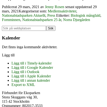
Publicerat
29 mars, 2021
av
Jenny Rosen
senast uppdaterad 29
mars, 2021
Kategoriserat som:
Medlemsaktiviteter
,
Nationalstadsparken Aktuellt
,
Press
Etiketter:
Biologisk mångfald
,
Fornminnen
,
Nationalstadsparken 25 år
,
Norra Djurgården
Primärt
Sök
på
sidofält
webbplatsen
Kalender
Det finns inga kommande aktiviteter.
Lägg till
Lägg till i Timely-kalender
Lägg till i Google Kalender
Lägg till i Outlook
Lägg till i Apple Kalender
Lägg till i annan kalender
Export to XML
Footer
Förbundet för Ekoparken
Stora Skuggans väg 30,
115 42 Stockholm
Orgnummer: 802017-3533