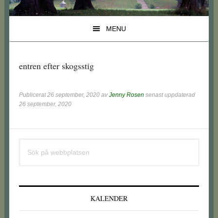
MENU
entren efter skogsstig
Publicerat
26 september, 2020
av
Jenny Rosen
senast uppdaterad
26 september, 2020
Primärt
Sök
sidofält
på
webbplatsen
KALENDER