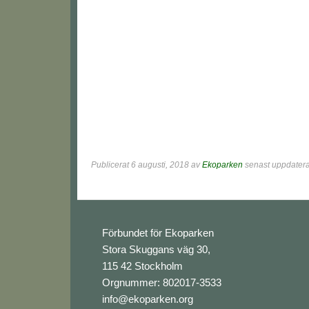
Publicerat
6 augusti, 2018
av
Ekoparken
senast uppdatera
Footer
Förbundet för Ekoparken
Stora Skuggans väg 30,
115 42 Stockholm
Orgnummer: 802017-3533
info@ekoparken.org