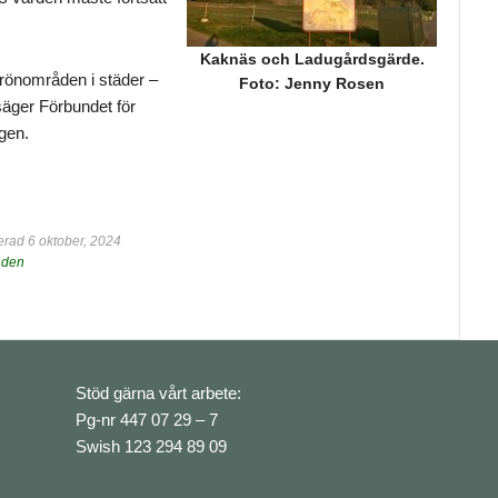
Kaknäs och Ladugårdsgärde.
 grönområden i städer –
Foto: Jenny Rosen
 säger Förbundet för
gen.
rad 6 oktober, 2024
nden
Stöd gärna vårt arbete:
Pg-nr 447 07 29 – 7
Swish 123 294 89 09