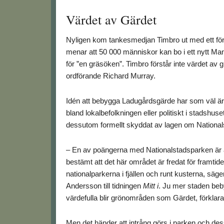
Värdet av Gärdet
Nyligen kom tankesmedjan Timbro ut med ett fö
menar att 50 000 människor kan bo i ett nytt Man
för ”en gräsöken”. Timbro förstår inte värdet av
ordförande Richard Murray.
Idén att bebygga Ladugårdsgärde har som väl är 
bland lokalbefolkningen eller politiskt i stadshus
dessutom formellt skyddat av lagen om Nationa
– En av poängerna med Nationalstadsparken är a
bestämt att det här området är fredat för framtid
nationalparkerna i fjällen och runt kusterna, säg
Andersson till tidningen
Mitt i
. Ju mer staden be
värdefulla blir grönområden som Gärdet, förklara
Men det händer att intrång görs i parken och des