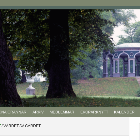
ÖNA GRANNAR
ARKIV
MEDLEMMAR
EKOPARKNYTT
KALENDER
P
T
/
VÄRDET AV GÄRDET
si