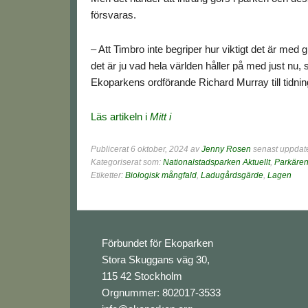
försvaras.
– Att Timbro inte begriper hur viktigt det är med
det är ju vad hela världen håller på med just nu,
Ekoparkens ordförande Richard Murray till tidnin
Läs artikeln i
Mitt i
Publicerat
6 oktober, 2024
av
Jenny Rosen
senast uppdate
Kategoriserat som:
Nationalstadsparken Aktuellt
,
Parkäre
Etiketter:
Biologisk mångfald
,
Ladugårdsgärde
,
Lagen
Footer
Förbundet för Ekoparken
Stora Skuggans väg 30,
115 42 Stockholm
Orgnummer: 802017-3533