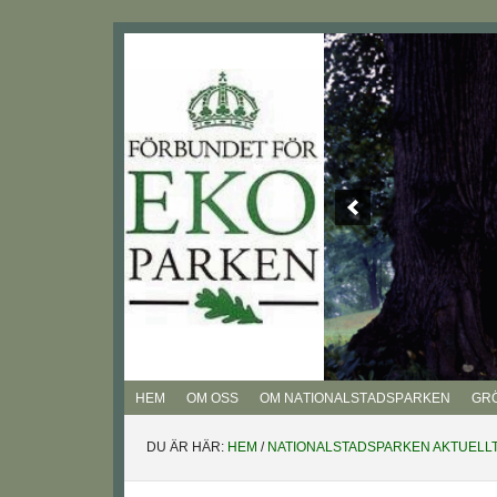
Hoppa
Hoppa
Hoppa
Hoppa
till
till
till
till
huvudnavigering
huvudinnehåll
det
sidfot
primära
sidofältet
HEM
OM OSS
OM NATIONALSTADSPARKEN
GR
DU ÄR HÄR:
HEM
/
NATIONALSTADSPARKEN AKTUELL