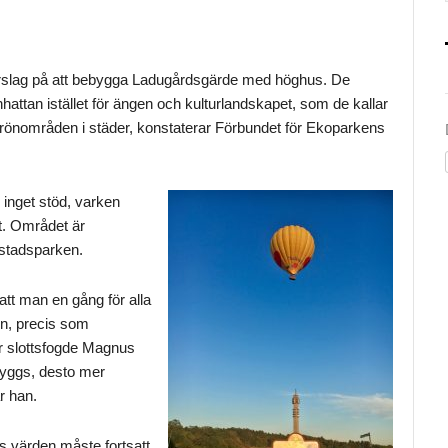
rslag på att bebygga Ladugårdsgärde med höghus. De
hattan istället för ängen och kulturlandskapet, som de kallar
 grönområden i städer, konstaterar Förbundet för Ekoparkens
inget stöd, varken
et. Området är
lstadsparken.
tt man en gång för alla
en, precis som
er slottsfogde Magnus
byggs, desto mer
r han.
s värden måste fortsatt