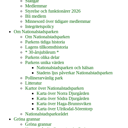
Stadgar
Medlemmar
Styrelse och funktionärer 2026
Bli medlem
Minnesord över tidigare medlemmar
Integritetspolicy
Om Nationalstadsparken
Om Nationalstadsparken
Parkens tidiga historia
Lagens tillkomsthistoria
* 30-årsjubileum *
Parkens olika delar
Parkens unika värden
Nationalstadsparken och hälsan
Stadens ljus påverkar Nationalstadsparken
Pollinerarvänlig park
Litteratur
Kartor över Nationalstadsparken
Karta över Norra Djurgården
Karta över Södra Djurgården
Karta över Haga-Brunnsviken
Karta över Ulriksdal-Sörentorp
Nationalstadsparksrådet
Gröna grannar
Gröna grannar