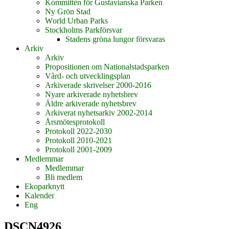
Kommittén för Gustavianska Parken
Ny Grön Stad
World Urban Parks
Stockholms Parkförsvar
Stadens gröna lungor försvaras
Arkiv
Arkiv
Propositionen om Nationalstadsparken
Vård- och utvecklingsplan
Arkiverade skrivelser 2000-2016
Nyare arkiverade nyhetsbrev
Äldre arkiverade nyhetsbrev
Arkiverat nyhetsarkiv 2002-2014
Årsmötesprotokoll
Protokoll 2022-2030
Protokoll 2010-2021
Protokoll 2001-2009
Medlemmar
Medlemmar
Bli medlem
Ekoparknytt
Kalender
Eng
DSCN4926