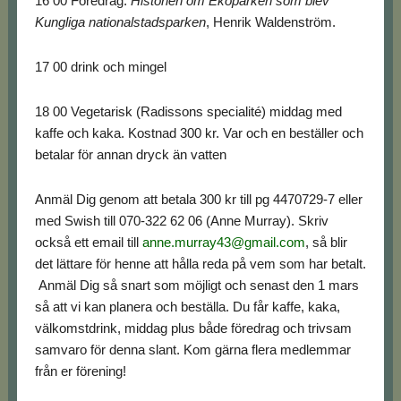
16 00 Föredrag:
Historien om Ekoparken som blev
Kungliga nationalstadsparken
, Henrik Waldenström.
17 00 drink och mingel
18 00 Vegetarisk (Radissons specialité) middag med
kaffe och kaka. Kostnad 300 kr. Var och en beställer och
betalar för annan dryck än vatten
Anmäl Dig genom att betala 300 kr till pg 4470729-7 eller
med Swish till 070-322 62 06 (Anne Murray). Skriv
också ett email till
anne.murray43@gmail.com
, så blir
det lättare för henne att hålla reda på vem som har betalt.
Anmäl Dig så snart som möjligt och senast den 1 mars
så att vi kan planera och beställa. Du får kaffe, kaka,
välkomstdrink, middag plus både föredrag och trivsam
samvaro för denna slant. Kom gärna flera medlemmar
från er förening!