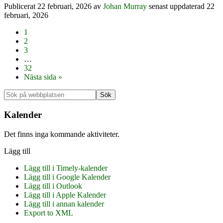
Publicerat
22 februari, 2026
av
Johan Murray
senast uppdaterad 22
februari, 2026
Sida
1
Sida
2
Sida
3
Interimistiska
…
sidor
Sida
32
utelämnas
Go
Nästa sida »
to
Primärt
Sök
på
sidofält
webbplatsen
Kalender
Det finns inga kommande aktiviteter.
Lägg till
Lägg till i Timely-kalender
Lägg till i Google Kalender
Lägg till i Outlook
Lägg till i Apple Kalender
Lägg till i annan kalender
Export to XML