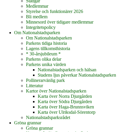
Stadgar
Medlemmar
Styrelse och funktionärer 2026
Bli medlem
Minnesord över tidigare medlemmar
Integritetspolicy
Om Nationalstadsparken
Om Nationalstadsparken
Parkens tidiga historia
Lagens tillkomsthistoria
* 30-årsjubileum *
Parkens olika delar
Parkens unika värden
Nationalstadsparken och hälsan
Stadens ljus påverkar Nationalstadsparken
Pollinerarvänlig park
Litteratur
Kartor över Nationalstadsparken
Karta över Norra Djurgården
Karta över Södra Djurgården
Karta över Haga-Brunnsviken
Karta över Ulriksdal-Sörentorp
Nationalstadsparksrådet
Gröna grannar
Gröna grannar