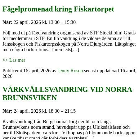
Fågelpromenad kring Fiskartorpet
När:
22 april, 2026 kl. 13:00 – 15:30
Följ med ut på fågelvandring organiserad av STF Stockholm! Gratis
för medlemmar i STF. En fin vandring i de vildare delarna av Lill-
Jansskogen och Fiskartorpsskogen på Norra Djurgården. Lättgånget
men några backar finns. Turen leds[…]
>> Läs mer
Publicerat
16 april, 2026
av
Jenny Rosen
senast uppdaterad 16 april,
2026
VÅRKVÄLLSVANDRING VID NORRA
BRUNNSVIKEN
När:
24 april, 2026 kl. 18:30 – 21:15
Kvällsvandring från Bergshamra Torg ner till och längs
Brunnsvikens norra strand, huvudspår upp på Ulriksdalsåsen och
ner till Slottsparken, ca 5 km.. Vi hoppas på blommande backsippor,
kanske tibast om vi går förbi dess växtplats[…]