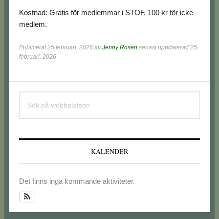
Kostnad: Gratis för medlemmar i STOF. 100 kr för icke
medlem.
Publicerat
25 februari, 2026
av
Jenny Rosen
senast uppdaterad 25
februari, 2026
Primärt
Sök
sidofält
på
webbplatsen
KALENDER
Det finns inga kommande aktiviteter.