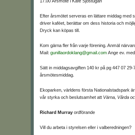
17.00 Årsmöte i Kafé Sjöstugan
Efter årsmötet serveras en lättare middag med s
driver kaféet, berättar om dess historia och möj
Dryck kan köpas till.
Kom gärna fler från varje förening. Anmäl närva
Mail:
gunillaordoklang@gmail.com
Ange ev. med
Sätt in middagsavgiften 140 kr på pg 447 07 29-7
årsmötesmiddag.
Ekoparken, världens första Nationalstadspark är sta
vår styrka och beslutsamhet att
Värna, Vårda oc
Richard Murray
ordförande
Vill du arbeta i styrelsen eller i valberedningen?