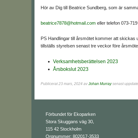
Hör av Dig till Beatrice Sundberg, som är samma
beatrice7878@hotmail.com
eller telefon 073-719
PS Handlingar till årsmötet kommer att skickas u
tillställs styrelsen senast tre veckor före årsmö
Verksamhetsberättelsen 2023
Årsbokslut 2023
Publicerat
23 mars, 2024
av
Johan Murray
senast uppdater
Footer
Förbundet för Ekoparken
Stora Skuggans väg 30,
115 42 Stockholm
Orgnummer: 802017-3533