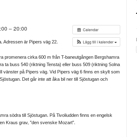
7:00 – 20:00
Calendar
a. Adressen är Pipers väg 22.
Lägg till i kalender
dera promenera cirka 600 m från T-baneutgången Bergshamra
ta buss 540 (riktning Tensta) eller buss 509 (riktning Solna
ll vänster på Pipers väg. Vid Pipers väg 6 finns en skylt som
stugan. Det går inte att åka bil ner till Sjöstugan och
a södra till Sjöstugan. På Tivoliudden finns en engelsk
ren Kraus grav, ”den svenske Mozart”.