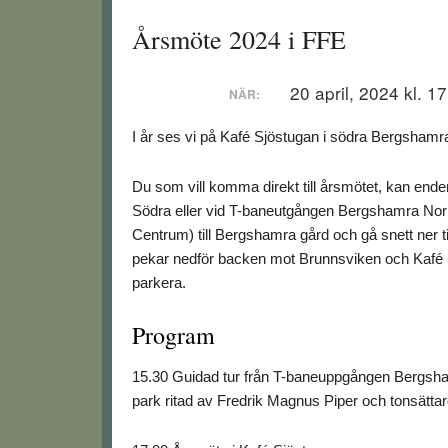
Årsmöte 2024 i FFE
20 april, 2024 kl. 1
NÄR:
I år ses vi på Kafé Sjöstugan i södra Bergshamr
Du som vill komma direkt till årsmötet, kan en
Södra eller vid T-baneutgången Bergshamra Norra 
Centrum) till Bergshamra gård och gå snett ner ti
pekar nedför backen mot Brunnsviken och Kafé Sjö
parkera.
Program
15.30 Guidad tur från T-baneuppgången Bergshamr
park ritad av Fredrik Magnus Piper och tonsätta