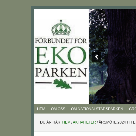
Hoppa
Hoppa
Hoppa
Hoppa
till
till
till
till
huvudnavigering
huvudinnehåll
det
sidfot
primära
sidofältet
HEM
OM OSS
OM NATIONALSTADSPARKEN
GR
DU ÄR HÄR:
HEM
/
AKTIVITETER
/
ÅRSMÖTE 2024 I FFE