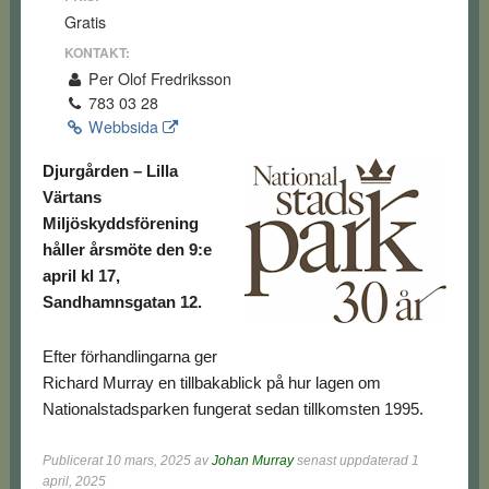
Gratis
KONTAKT:
Per Olof Fredriksson
783 03 28
Webbsida
Djurgården – Lilla
Värtans
Miljöskyddsförening
håller årsmöte den 9:e
april kl 17,
Sandhamnsgatan 12.
Efter förhandlingarna ger
Richard Murray en tillbakablick på hur lagen om
Nationalstadsparken fungerat sedan tillkomsten 1995.
Publicerat
10 mars, 2025
av
Johan Murray
senast uppdaterad 1
april, 2025