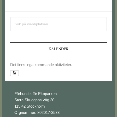
Primärt
Sök
sidofält
på
webbplatsen
KALENDER
Det finns inga kommande aktiviteter.
Footer
Förbundet för Ekoparken
Stora Skuggans väg 30,
115 42 Stockholm
Orgnummer: 802017-3533