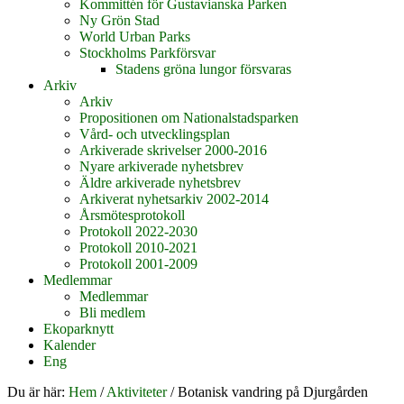
Kommittén för Gustavianska Parken
Ny Grön Stad
World Urban Parks
Stockholms Parkförsvar
Stadens gröna lungor försvaras
Arkiv
Arkiv
Propositionen om Nationalstadsparken
Vård- och utvecklingsplan
Arkiverade skrivelser 2000-2016
Nyare arkiverade nyhetsbrev
Äldre arkiverade nyhetsbrev
Arkiverat nyhetsarkiv 2002-2014
Årsmötesprotokoll
Protokoll 2022-2030
Protokoll 2010-2021
Protokoll 2001-2009
Medlemmar
Medlemmar
Bli medlem
Ekoparknytt
Kalender
Eng
Du är här:
Hem
/
Aktiviteter
/
Botanisk vandring på Djurgården