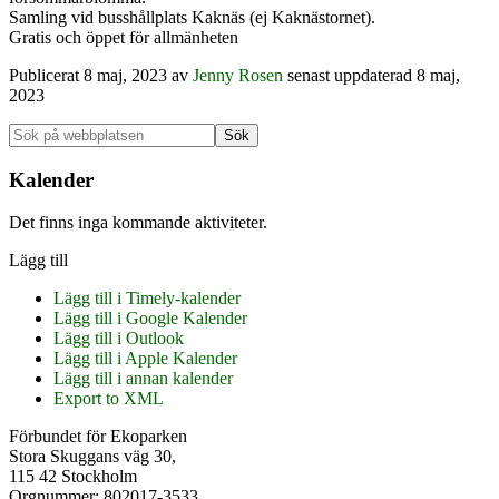
Samling vid busshållplats Kaknäs (ej Kaknästornet).
Gratis och öppet för allmänheten
Publicerat
8 maj, 2023
av
Jenny Rosen
senast uppdaterad 8 maj,
2023
Primärt
Sök
på
sidofält
webbplatsen
Kalender
Det finns inga kommande aktiviteter.
Lägg till
Lägg till i Timely-kalender
Lägg till i Google Kalender
Lägg till i Outlook
Lägg till i Apple Kalender
Lägg till i annan kalender
Export to XML
Footer
Förbundet för Ekoparken
Stora Skuggans väg 30,
115 42 Stockholm
Orgnummer: 802017-3533