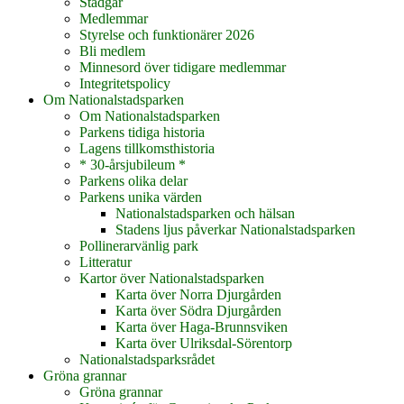
Stadgar
Medlemmar
Styrelse och funktionärer 2026
Bli medlem
Minnesord över tidigare medlemmar
Integritetspolicy
Om Nationalstadsparken
Om Nationalstadsparken
Parkens tidiga historia
Lagens tillkomsthistoria
* 30-årsjubileum *
Parkens olika delar
Parkens unika värden
Nationalstadsparken och hälsan
Stadens ljus påverkar Nationalstadsparken
Pollinerarvänlig park
Litteratur
Kartor över Nationalstadsparken
Karta över Norra Djurgården
Karta över Södra Djurgården
Karta över Haga-Brunnsviken
Karta över Ulriksdal-Sörentorp
Nationalstadsparksrådet
Gröna grannar
Gröna grannar