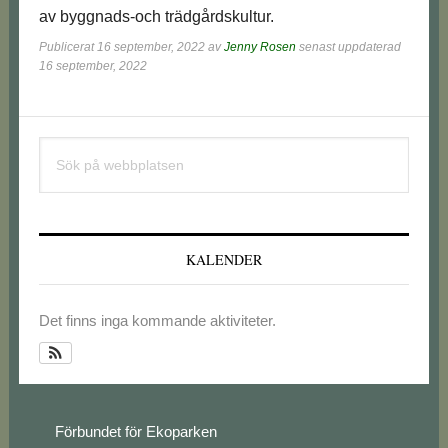
av byggnads-och trädgårdskultur.
Publicerat
16 september, 2022
av
Jenny Rosen
senast uppdaterad
16 september, 2022
Primärt
Sök
sidofält
på
webbplatsen
KALENDER
Det finns inga kommande aktiviteter.
Footer
Förbundet för Ekoparken