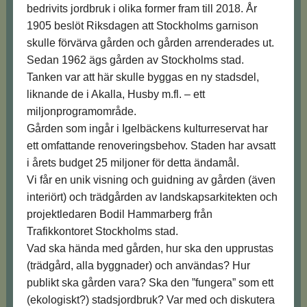
bedrivits jordbruk i olika former fram till 2018. År
1905 beslöt Riksdagen att Stockholms garnison
skulle förvärva gården och gården arrenderades ut.
Sedan 1962 ägs gården av Stockholms stad.
Tanken var att här skulle byggas en ny stadsdel,
liknande de i Akalla, Husby m.fl. – ett
miljonprogramområde.
Gården som ingår i Igelbäckens kulturreservat har
ett omfattande renoveringsbehov. Staden har avsatt
i årets budget 25 miljoner för detta ändamål.
Vi får en unik visning och guidning av gården (även
interiört) och trädgården av landskapsarkitekten och
projektledaren Bodil Hammarberg från
Trafikkontoret Stockholms stad.
Vad ska hända med gården, hur ska den upprustas
(trädgård, alla byggnader) och användas? Hur
publikt ska gården vara? Ska den ”fungera” som ett
(ekologiskt?) stadsjordbruk? Var med och diskutera