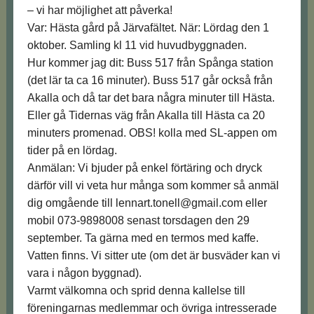
– vi har möjlighet att påverka!
Var: Hästa gård på Järvafältet. När: Lördag den 1
oktober. Samling kl 11 vid huvudbyggnaden.
Hur kommer jag dit: Buss 517 från Spånga station
(det lär ta ca 16 minuter). Buss 517 går också från
Akalla och då tar det bara några minuter till Hästa.
Eller gå Tidernas väg från Akalla till Hästa ca 20
minuters promenad. OBS! kolla med SL-appen om
tider på en lördag.
Anmälan: Vi bjuder på enkel förtäring och dryck
därför vill vi veta hur många som kommer så anmäl
dig omgående till lennart.tonell@gmail.com eller
mobil 073-9898008 senast torsdagen den 29
september. Ta gärna med en termos med kaffe.
Vatten finns. Vi sitter ute (om det är busväder kan vi
vara i någon byggnad).
Varmt välkomna och sprid denna kallelse till
föreningarnas medlemmar och övriga intresserade