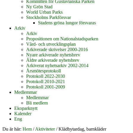
Kommittén för Gustavianska Parken
Ny Grön Stad
World Urban Parks
Stockholms Parkförsvar
Stadens gröna lungor försvaras
Arkiv
Arkiv
Propositionen om Nationalstadsparken
Vård- och utvecklingsplan
Arkiverade skrivelser 2000-2016
Nyare arkiverade nyhetsbrev
Äldre arkiverade nyhetsbrev
Arkiverat nyhetsarkiv 2002-2014
Årsmötesprotokoll
Protokoll 2022-2030
Protokoll 2010-2021
Protokoll 2001-2009
Medlemmar
Medlemmar
Bli medlem
Ekoparknytt
Kalender
Eng
Du är här:
Hem
/
Aktiviteter
/
Klädbytardag, barnkläder