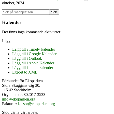
oktober, 2024
Primärt
Sök
på
sidofält
webbplatsen
Kalender
Det finns inga kommande aktiviteter.
Lägg till
Lägg till i Timely-kalender
Lägg till i Google Kalender
Lägg till i Outlook
Lägg till i Apple Kalender
Lägg till i annan kalender
Export to XML
Footer
Förbundet för Ekoparken
Stora Skuggans väg 30,
115 42 Stockholm
Orgnummer: 802017-3533
info@ekoparken.org
Fakturor:
kassor@ekoparken.org
Stöd gärna vårt arbete: