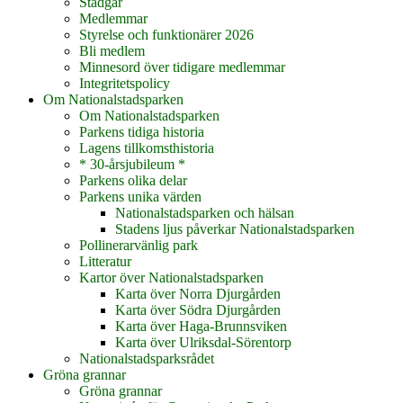
Stadgar
Medlemmar
Styrelse och funktionärer 2026
Bli medlem
Minnesord över tidigare medlemmar
Integritetspolicy
Om Nationalstadsparken
Om Nationalstadsparken
Parkens tidiga historia
Lagens tillkomsthistoria
* 30-årsjubileum *
Parkens olika delar
Parkens unika värden
Nationalstadsparken och hälsan
Stadens ljus påverkar Nationalstadsparken
Pollinerarvänlig park
Litteratur
Kartor över Nationalstadsparken
Karta över Norra Djurgården
Karta över Södra Djurgården
Karta över Haga-Brunnsviken
Karta över Ulriksdal-Sörentorp
Nationalstadsparksrådet
Gröna grannar
Gröna grannar