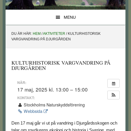
MENU
DU ÄR HÄR:
HEM
/
AKTIVITETER
/
KULTURHISTORISK
VARGVANDRING PÅ DJURGÅRDEN
KULTURHISTORISK VARGVANDRING PÅ
DJURGÅRDEN
NÄR:
17 maj, 2025 kl. 13:00 – 15:00
KONTAKT:
Stockholms Naturskyddsförening
Webbsida
Den 17 maj går vi ut på vandring i Djurgårdsskogen och
talar om rovdjurens ekologi och historia i Sverige, med