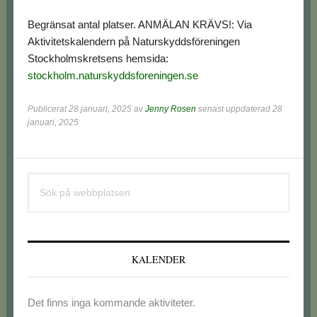
Begränsat antal platser. ANMÄLAN KRÄVS!: Via
Aktivitetskalendern på Naturskyddsföreningen
Stockholmskretsens hemsida:
stockholm.naturskyddsforeningen.se
Publicerat
28 januari, 2025
av
Jenny Rosen
senast uppdaterad 28
januari, 2025
Primärt
Sök
sidofält
på
webbplatsen
KALENDER
Det finns inga kommande aktiviteter.