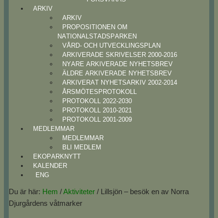
ARKIV
ARKIV
PROPOSITIONEN OM
NATIONALSTADSPARKEN
VÅRD- OCH UTVECKLINGSPLAN
ARKIVERADE SKRIVELSER 2000-2016
NYARE ARKIVERADE NYHETSBREV
ÄLDRE ARKIVERADE NYHETSBREV
ARKIVERAT NYHETSARKIV 2002-2014
ÅRSMÖTESPROTOKOLL
PROTOKOLL 2022-2030
PROTOKOLL 2010-2021
PROTOKOLL 2001-2009
MEDLEMMAR
MEDLEMMAR
BLI MEDLEM
EKOPARKNYTT
KALENDER
ENG
Du är här:
Hem
/
Aktiviteter
/
Lillsjön – besök en av Norra
Djurgårdens våtmarker