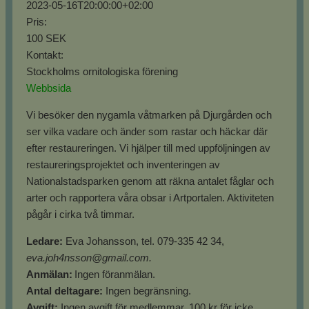
2023-05-16T20:00:00+02:00
Pris:
100 SEK
Kontakt:
Stockholms ornitologiska förening
Webbsida
Vi besöker den nygamla våtmarken på Djurgården och
ser vilka vadare och änder som rastar och häckar där
efter restaureringen. Vi hjälper till med uppföljningen av
restaureringsprojektet och inventeringen av
Nationalstadsparken genom att räkna antalet fåglar och
arter och rapportera våra obsar i Artportalen. Aktiviteten
pågår i cirka två timmar.
Ledare:
Eva Johansson, tel. 079-335 42 34,
eva.joh4nsson@gmail.com.
Anmälan:
Ingen föranmälan.
Antal deltagare:
Ingen begränsning.
Avgift:
Ingen avgift för medlemmar. 100 kr för icke