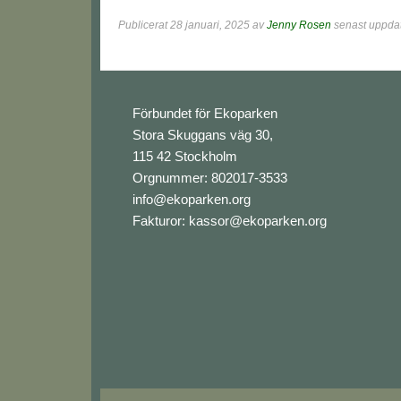
Publicerat
28 januari, 2025
av
Jenny Rosen
senast uppdat
Footer
Förbundet för Ekoparken
Stora Skuggans väg 30,
115 42 Stockholm
Orgnummer: 802017-3533
info@ekoparken.org
Fakturor:
kassor@ekoparken.org