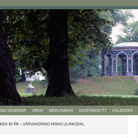
ÖNA GRANNAR
ARKIV
MEDLEMMAR
EKOPARKNYTT
KALENDER
P
EN 30 ÅR – VÅRVANDRING KRING ULRIKSDAL
si