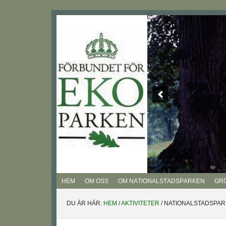
Hoppa
Hoppa
Hoppa
Hoppa
till
till
till
till
huvudnavigering
huvudinnehåll
det
sidfot
primära
sidofältet
HEM
OM OSS
OM NATIONALSTADSPARKEN
GR
DU ÄR HÄR:
HEM
/
AKTIVITETER
/
NATIONALSTADSPARK