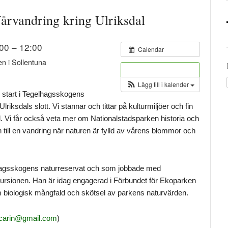
Vårvandring kring Ulriksdal
:00 – 12:00
Calendar
n i Sollentuna
Biljetter
Lägg till i kalender
 start i Tegelhagsskogens
riksdals slott. Vi stannar och tittar på kulturmiljöer och fin
ld. Vi får också veta mer om Nationalstadsparken historia och
ll en vandring när naturen är fylld av vårens blommor och
hagsskogens naturreservat och som jobbade med
kursionen. Han är idag engagerad i Förbundet för Ekoparken
m biologisk mångfald och skötsel av parkens naturvärden.
carin@gmail.com
)