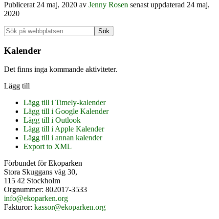
Publicerat
24 maj, 2020
av
Jenny Rosen
senast uppdaterad 24 maj,
2020
Primärt
Sök
på
sidofält
webbplatsen
Kalender
Det finns inga kommande aktiviteter.
Lägg till
Lägg till i Timely-kalender
Lägg till i Google Kalender
Lägg till i Outlook
Lägg till i Apple Kalender
Lägg till i annan kalender
Export to XML
Footer
Förbundet för Ekoparken
Stora Skuggans väg 30,
115 42 Stockholm
Orgnummer: 802017-3533
info@ekoparken.org
Fakturor:
kassor@ekoparken.org