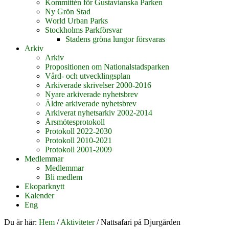
Kommittén för Gustavianska Parken
Ny Grön Stad
World Urban Parks
Stockholms Parkförsvar
Stadens gröna lungor försvaras
Arkiv
Arkiv
Propositionen om Nationalstadsparken
Vård- och utvecklingsplan
Arkiverade skrivelser 2000-2016
Nyare arkiverade nyhetsbrev
Äldre arkiverade nyhetsbrev
Arkiverat nyhetsarkiv 2002-2014
Årsmötesprotokoll
Protokoll 2022-2030
Protokoll 2010-2021
Protokoll 2001-2009
Medlemmar
Medlemmar
Bli medlem
Ekoparknytt
Kalender
Eng
Du är här:
Hem
/
Aktiviteter
/
Nattsafari på Djurgården