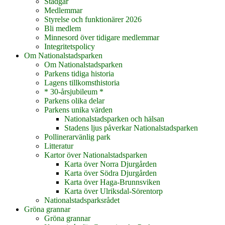
Stadgar
Medlemmar
Styrelse och funktionärer 2026
Bli medlem
Minnesord över tidigare medlemmar
Integritetspolicy
Om Nationalstadsparken
Om Nationalstadsparken
Parkens tidiga historia
Lagens tillkomsthistoria
* 30-årsjubileum *
Parkens olika delar
Parkens unika värden
Nationalstadsparken och hälsan
Stadens ljus påverkar Nationalstadsparken
Pollinerarvänlig park
Litteratur
Kartor över Nationalstadsparken
Karta över Norra Djurgården
Karta över Södra Djurgården
Karta över Haga-Brunnsviken
Karta över Ulriksdal-Sörentorp
Nationalstadsparksrådet
Gröna grannar
Gröna grannar