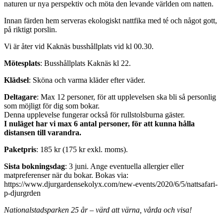
naturen ur nya perspektiv och möta den levande världen om natten.
Innan färden hem serveras ekologiskt nattfika med té och något gott,
på riktigt porslin.
Vi är åter vid Kaknäs busshållplats vid kl 00.30.
Mötesplats
: Busshållplats Kaknäs kl 22.
Klädsel
: Sköna och varma kläder efter väder.
Deltagare
: Max 12 personer, för att upplevelsen ska bli så personlig
som möjligt för dig som bokar.
Denna upplevelse fungerar också för rullstolsburna gäster.
I nuläget har vi max 6 antal personer, för att kunna hålla
distansen till varandra.
Paketpris
: 185 kr (175 kr exkl. moms).
Sista bokningsdag
: 3 juni. Ange eventuella allergier eller
matpreferenser när du bokar. Bokas via:
https://www.djurgardensekolyx.com/new-events/2020/6/5/nattsafari-
p-djurgrden
Nationalstadsparken 25 år – värd att värna, vårda och visa!