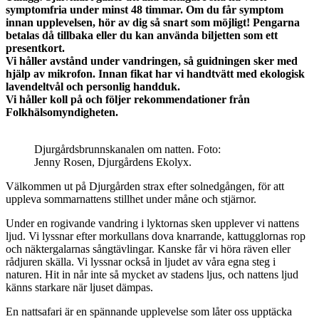
symptomfria under minst 48 timmar. Om du får symptom
innan upplevelsen, hör av dig så snart som möjligt! Pengarna
betalas då tillbaka eller du kan använda biljetten som ett
presentkort.
Vi håller avstånd under vandringen, så guidningen sker med
hjälp av mikrofon. Innan fikat har vi handtvätt med ekologisk
lavendeltvål och personlig handduk.
Vi håller koll på och följer rekommendationer från
Folkhälsomyndigheten.
Djurgårdsbrunnskanalen om natten. Foto:
Jenny Rosen, Djurgårdens Ekolyx.
Välkommen ut på Djurgården strax efter solnedgången, för att
uppleva sommarnattens stillhet under måne och stjärnor.
Under en rogivande vandring i lyktornas sken upplever vi nattens
ljud. Vi lyssnar efter morkullans dova knarrande, kattugglornas rop
och näktergalarnas sångtävlingar. Kanske får vi höra räven eller
rådjuren skälla. Vi lyssnar också in ljudet av våra egna steg i
naturen. Hit in når inte så mycket av stadens ljus, och nattens ljud
känns starkare när ljuset dämpas.
En nattsafari är en spännande upplevelse som låter oss upptäcka