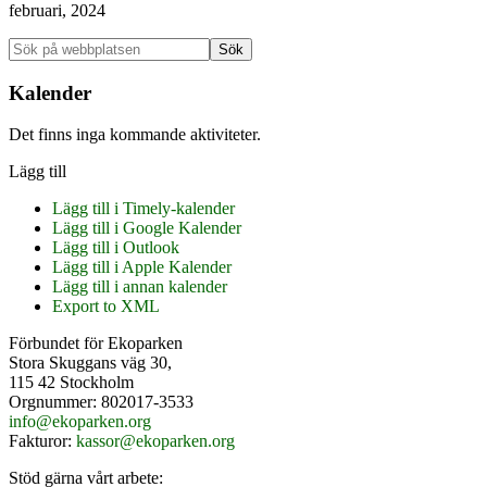
februari, 2024
Primärt
Sök
på
sidofält
webbplatsen
Kalender
Det finns inga kommande aktiviteter.
Lägg till
Lägg till i Timely-kalender
Lägg till i Google Kalender
Lägg till i Outlook
Lägg till i Apple Kalender
Lägg till i annan kalender
Export to XML
Footer
Förbundet för Ekoparken
Stora Skuggans väg 30,
115 42 Stockholm
Orgnummer: 802017-3533
info@ekoparken.org
Fakturor:
kassor@ekoparken.org
Stöd gärna vårt arbete: