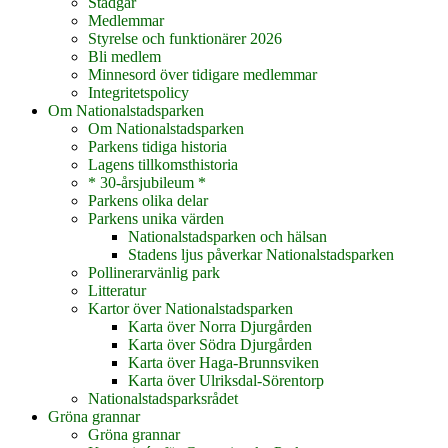
Stadgar
Medlemmar
Styrelse och funktionärer 2026
Bli medlem
Minnesord över tidigare medlemmar
Integritetspolicy
Om Nationalstadsparken
Om Nationalstadsparken
Parkens tidiga historia
Lagens tillkomsthistoria
* 30-årsjubileum *
Parkens olika delar
Parkens unika värden
Nationalstadsparken och hälsan
Stadens ljus påverkar Nationalstadsparken
Pollinerarvänlig park
Litteratur
Kartor över Nationalstadsparken
Karta över Norra Djurgården
Karta över Södra Djurgården
Karta över Haga-Brunnsviken
Karta över Ulriksdal-Sörentorp
Nationalstadsparksrådet
Gröna grannar
Gröna grannar