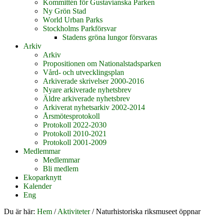
Kommittén för Gustavianska Parken
Ny Grön Stad
World Urban Parks
Stockholms Parkförsvar
Stadens gröna lungor försvaras
Arkiv
Arkiv
Propositionen om Nationalstadsparken
Vård- och utvecklingsplan
Arkiverade skrivelser 2000-2016
Nyare arkiverade nyhetsbrev
Äldre arkiverade nyhetsbrev
Arkiverat nyhetsarkiv 2002-2014
Årsmötesprotokoll
Protokoll 2022-2030
Protokoll 2010-2021
Protokoll 2001-2009
Medlemmar
Medlemmar
Bli medlem
Ekoparknytt
Kalender
Eng
Du är här:
Hem
/
Aktiviteter
/
Naturhistoriska riksmuseet öppnar