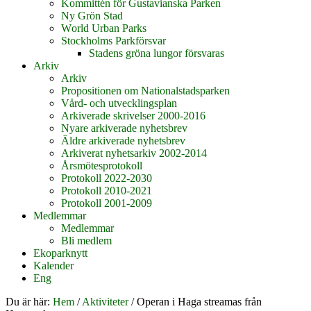
Kommittén för Gustavianska Parken
Ny Grön Stad
World Urban Parks
Stockholms Parkförsvar
Stadens gröna lungor försvaras
Arkiv
Arkiv
Propositionen om Nationalstadsparken
Vård- och utvecklingsplan
Arkiverade skrivelser 2000-2016
Nyare arkiverade nyhetsbrev
Äldre arkiverade nyhetsbrev
Arkiverat nyhetsarkiv 2002-2014
Årsmötesprotokoll
Protokoll 2022-2030
Protokoll 2010-2021
Protokoll 2001-2009
Medlemmar
Medlemmar
Bli medlem
Ekoparknytt
Kalender
Eng
Du är här:
Hem
/
Aktiviteter
/
Operan i Haga streamas från