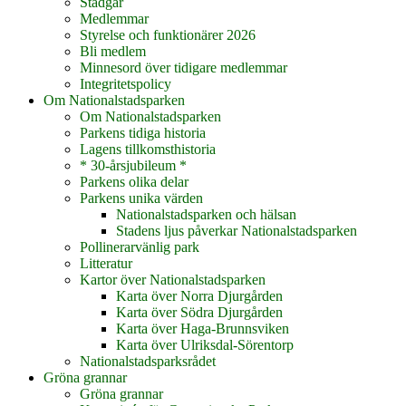
Stadgar
Medlemmar
Styrelse och funktionärer 2026
Bli medlem
Minnesord över tidigare medlemmar
Integritetspolicy
Om Nationalstadsparken
Om Nationalstadsparken
Parkens tidiga historia
Lagens tillkomsthistoria
* 30-årsjubileum *
Parkens olika delar
Parkens unika värden
Nationalstadsparken och hälsan
Stadens ljus påverkar Nationalstadsparken
Pollinerarvänlig park
Litteratur
Kartor över Nationalstadsparken
Karta över Norra Djurgården
Karta över Södra Djurgården
Karta över Haga-Brunnsviken
Karta över Ulriksdal-Sörentorp
Nationalstadsparksrådet
Gröna grannar
Gröna grannar