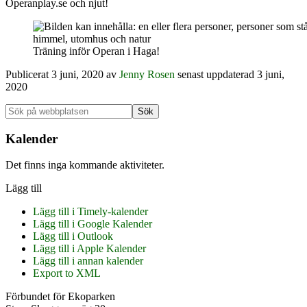
Operanplay.se och njut!
Träning inför Operan i Haga!
Publicerat
3 juni, 2020
av
Jenny Rosen
senast uppdaterad 3 juni,
2020
Primärt
Sök
på
sidofält
webbplatsen
Kalender
Det finns inga kommande aktiviteter.
Lägg till
Lägg till i Timely-kalender
Lägg till i Google Kalender
Lägg till i Outlook
Lägg till i Apple Kalender
Lägg till i annan kalender
Export to XML
Footer
Förbundet för Ekoparken