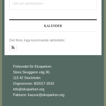
sidofält
på
webbplatsen
KALENDER
Det finns inga kommande aktiviteter.
Footer
Förbundet för Ekoparken
Stora Skuggans väg 30,
115 42 Stockholm
Orgnummer: 802017-3533
info@ekoparken.org
Fakturor:
kassor@ekoparken.org