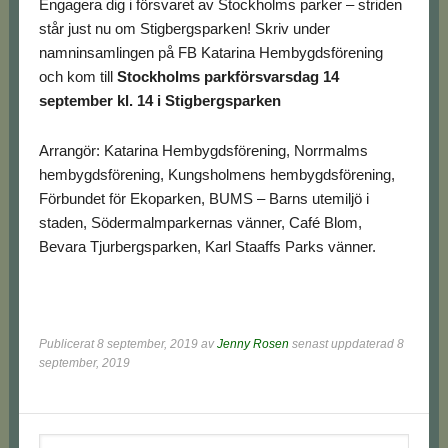
Engagera dig i försvaret av Stockholms parker – striden
står just nu om Stigbergsparken! Skriv under
namninsamlingen på FB Katarina Hembygdsförening
och kom till
Stockholms parkförsvarsdag 14
september kl. 14 i Stigbergsparken
Arrangör: Katarina Hembygdsförening, Norrmalms
hembygdsförening, Kungsholmens hembygdsförening,
Förbundet för Ekoparken, BUMS – Barns utemiljö i
staden, Södermalmparkernas vänner, Café Blom,
Bevara Tjurbergsparken, Karl Staaffs Parks vänner.
Publicerat
8 september, 2019
av
Jenny Rosen
senast uppdaterad 8
september, 2019
Primärt
Sök