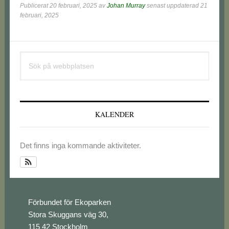
Publicerat
20 februari, 2025
av
Johan Murray
senast uppdaterad 21
februari, 2025
Primärt
Sök
sidofält
på
webbplatsen
KALENDER
Det finns inga kommande aktiviteter.
Footer
Förbundet för Ekoparken
Stora Skuggans väg 30,
115 42 Stockholm