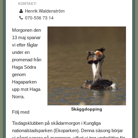
KONTAKT:
Henrik Waldenström
070-536 73 14
Morgonen den
13 maj spanar
vi efter fåglar
under en
promenad från
Haga Södra
genom
Hagaparken
upp mot Haga
Norra.
Skäggdopping
Följ med
Tisdagsklubben på skådarmorgon i Kungliga
nationalstadsparken (Ekoparken). Denna säsong börjar
vi något senare på morgonen, vilket vi tror underlättar för