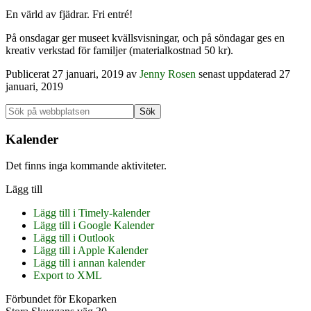
En värld av fjädrar. Fri entré!
På onsdagar ger museet kvällsvisningar, och på söndagar ges en
kreativ verkstad för familjer (materialkostnad 50 kr).
Publicerat
27 januari, 2019
av
Jenny Rosen
senast uppdaterad 27
januari, 2019
Primärt
Sök
på
sidofält
webbplatsen
Kalender
Det finns inga kommande aktiviteter.
Lägg till
Lägg till i Timely-kalender
Lägg till i Google Kalender
Lägg till i Outlook
Lägg till i Apple Kalender
Lägg till i annan kalender
Export to XML
Footer
Förbundet för Ekoparken