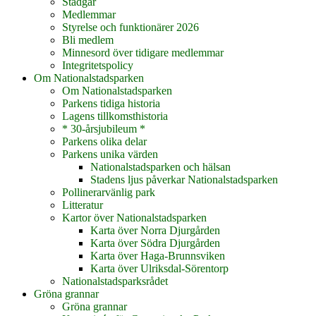
Stadgar
Medlemmar
Styrelse och funktionärer 2026
Bli medlem
Minnesord över tidigare medlemmar
Integritetspolicy
Om Nationalstadsparken
Om Nationalstadsparken
Parkens tidiga historia
Lagens tillkomsthistoria
* 30-årsjubileum *
Parkens olika delar
Parkens unika värden
Nationalstadsparken och hälsan
Stadens ljus påverkar Nationalstadsparken
Pollinerarvänlig park
Litteratur
Kartor över Nationalstadsparken
Karta över Norra Djurgården
Karta över Södra Djurgården
Karta över Haga-Brunnsviken
Karta över Ulriksdal-Sörentorp
Nationalstadsparksrådet
Gröna grannar
Gröna grannar