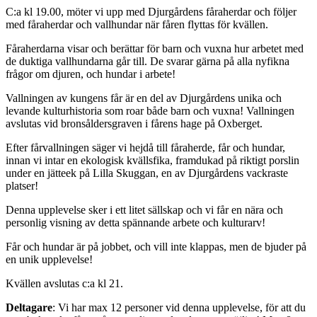
C:a kl 19.00, möter vi upp med Djurgårdens fåraherdar och följer
med fåraherdar och vallhundar när fåren flyttas för kvällen.
Fåraherdarna visar och berättar för barn och vuxna hur arbetet med
de duktiga vallhundarna går till. De svarar gärna på alla nyfikna
frågor om djuren, och hundar i arbete!
Vallningen av kungens får är en del av Djurgårdens unika och
levande kulturhistoria som roar både barn och vuxna! Vallningen
avslutas vid bronsåldersgraven i fårens hage på Oxberget.
Efter fårvallningen säger vi hejdå till fåraherde, får och hundar,
innan vi intar en ekologisk kvällsfika, framdukad på riktigt porslin
under en jätteek på Lilla Skuggan, en av Djurgårdens vackraste
platser!
Denna upplevelse sker i ett litet sällskap och vi får en nära och
personlig visning av detta spännande arbete och kulturarv!
Får och hundar är på jobbet, och vill inte klappas, men de bjuder på
en unik upplevelse!
Kvällen avslutas c:a kl 21.
Deltagare
: Vi har max 12 personer vid denna upplevelse, för att du