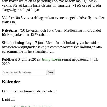
som bokar ska få en så personlig upplevelse som möjligt! Max 8
vuxna, för att kunna hålla distans till varandra. Vi rör oss på breda
skogsvägar och på ängar.
Vid färre än 5 vuxna deltagare kan evenemanget behöva flyttas eller
ställas in.
Paketpris
: 450 kr/vuxen och 80 kr/barn. Medlemmar i Förbundet
för Ekoparken har 15 % rabatt.
Sista bokningsdag
: 17 juni. Mer info och bokning via hemsidan:
https://www.djurgardensekolyx.com/new-events/valla-kungens-fr-
ett-sommarnje-fr-hela-familjen-juni
Publicerat
3 juni, 2020
av
Jenny Rosen
senast uppdaterad 7 juli,
2020
Primärt
Sök
på
sidofält
webbplatsen
Kalender
Det finns inga kommande aktiviteter.
Lägg till