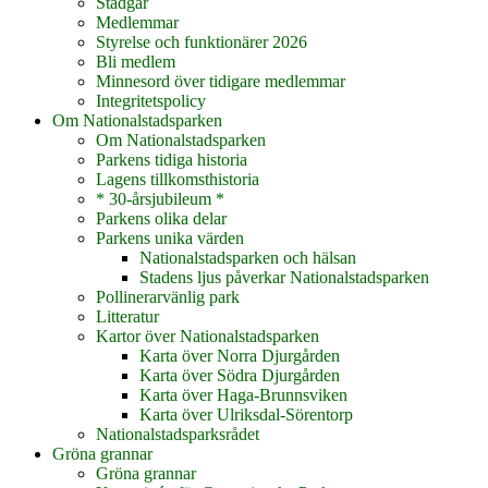
Stadgar
Medlemmar
Styrelse och funktionärer 2026
Bli medlem
Minnesord över tidigare medlemmar
Integritetspolicy
Om Nationalstadsparken
Om Nationalstadsparken
Parkens tidiga historia
Lagens tillkomsthistoria
* 30-årsjubileum *
Parkens olika delar
Parkens unika värden
Nationalstadsparken och hälsan
Stadens ljus påverkar Nationalstadsparken
Pollinerarvänlig park
Litteratur
Kartor över Nationalstadsparken
Karta över Norra Djurgården
Karta över Södra Djurgården
Karta över Haga-Brunnsviken
Karta över Ulriksdal-Sörentorp
Nationalstadsparksrådet
Gröna grannar
Gröna grannar